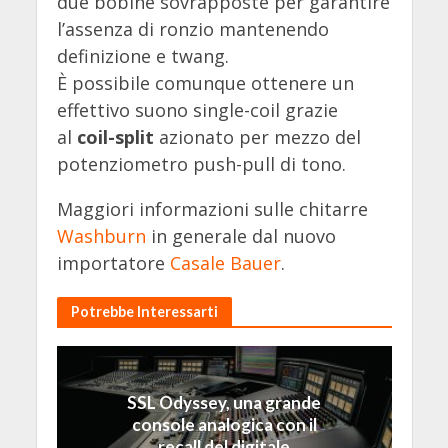
due bobine sovrapposte per garantire
l’assenza di ronzio mantenendo
definizione e twang.
È possibile comunque ottenere un
effettivo suono single-coil grazie
al
coil-split
azionato per mezzo del
potenziometro push-pull di tono.
Maggiori informazioni sulle chitarre
Washburn
in generale dal nuovo
importatore
Casale Bauer
.
Potrebbe Interessarti
SSL Odyssey, una grande
console analogica con il
recall del digitale