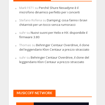
Mark1971
su
Perché Shure Nexadyne è il
microfono dinamico perfetto per i concerti
Stefano Rofena
su
Damping: cosa fanno i bravi
chitarristi per un tocco senza rumoracci
suhr
su
Nuovi suoni per Helix e HX: disponibile il
firmware 3.80
Thomas
su
Behringer Centaur Overdrive, il clone
del leggendario Klon Centaur a prezzo stracciato
suhr
su
Behringer Centaur Overdrive, il clone del
leggendario Klon Centaur a prezzo stracciato
MUSICOFF NETWORK