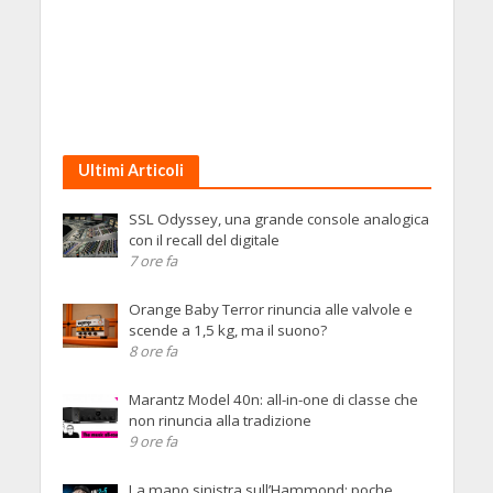
Ultimi Articoli
SSL Odyssey, una grande console analogica
con il recall del digitale
7 ore fa
Orange Baby Terror rinuncia alle valvole e
scende a 1,5 kg, ma il suono?
8 ore fa
Marantz Model 40n: all-in-one di classe che
non rinuncia alla tradizione
9 ore fa
La mano sinistra sull’Hammond: poche