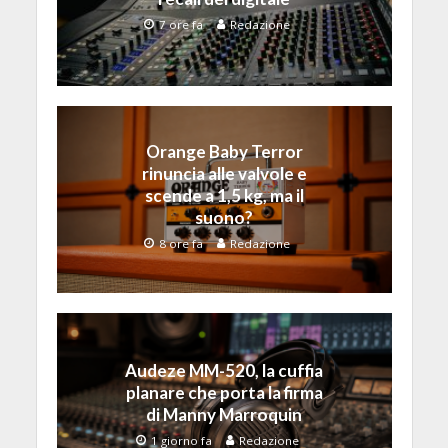
7 ore fa
Redazione
Orange Baby Terror
rinuncia alle valvole e
scende a 1,5 kg, ma il
suono?
8 ore fa
Redazione
Audeze MM-520, la cuffia
planare che porta la firma
di Manny Marroquin
1 giorno fa
Redazione