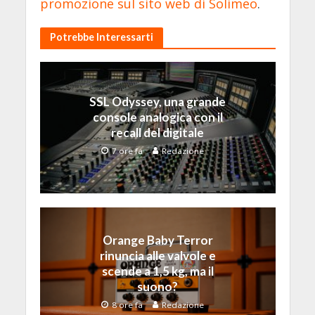
promozione sul sito web di Solimeo
.
Potrebbe Interessarti
SSL Odyssey, una grande
console analogica con il
recall del digitale
7 ore fa
Redazione
Orange Baby Terror
rinuncia alle valvole e
scende a 1,5 kg, ma il
suono?
8 ore fa
Redazione