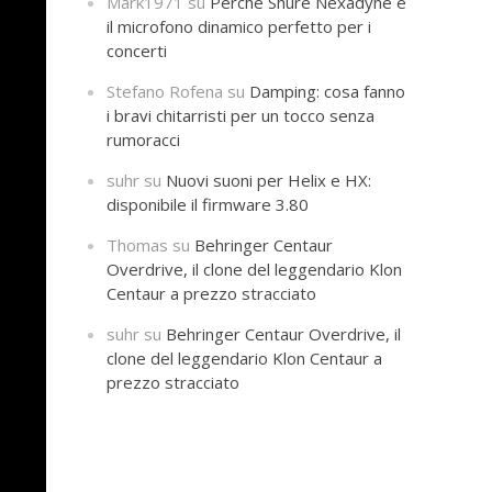
Mark1971
su
Perché Shure Nexadyne è
il microfono dinamico perfetto per i
concerti
Stefano Rofena
su
Damping: cosa fanno
i bravi chitarristi per un tocco senza
rumoracci
suhr
su
Nuovi suoni per Helix e HX:
disponibile il firmware 3.80
Thomas
su
Behringer Centaur
Overdrive, il clone del leggendario Klon
Centaur a prezzo stracciato
suhr
su
Behringer Centaur Overdrive, il
clone del leggendario Klon Centaur a
prezzo stracciato