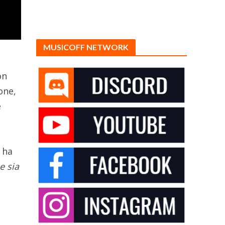
MUSICOFF NETWORK
on
one,
e
, ha
e sia