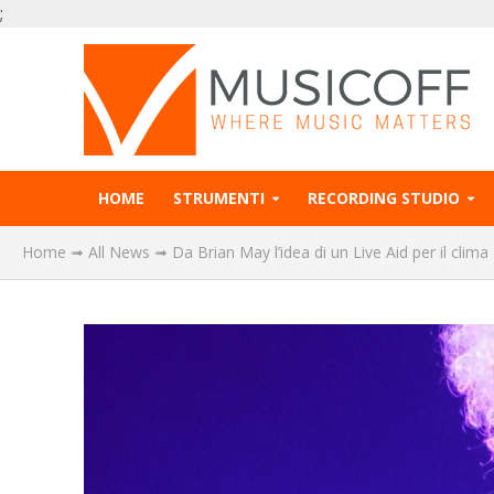
;
HOME
STRUMENTI
RECORDING STUDIO
Home
➟
All News
➟
Da Brian May l’idea di un Live Aid per il clima