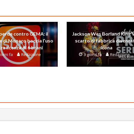
perde contro GEMA: il
Jackson Wes Borland King V
e di Monaco boccia l’uso
scarto di fabbrica diventa
za licenza di 6 brani
icona
iorni fa
Redazione
3 giorni fa
Redazione