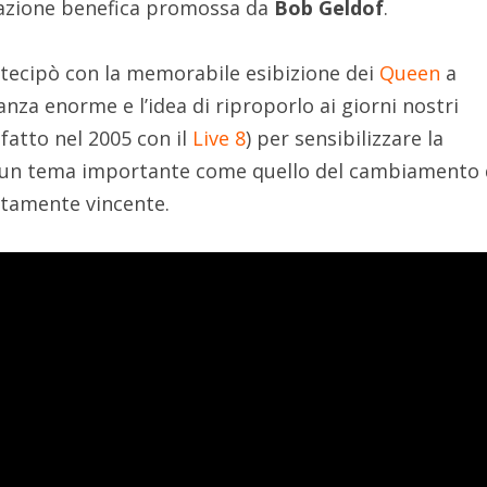
tazione benefica promossa da
Bob Geldof
.
rtecipò con la memorabile esibizione dei
Queen
a
za enorme e l’idea di riproporlo ai giorni nostri
atto nel 2005 con il
Live 8
) per sensibilizzare la
 un tema importante come quello del cambiamento 
utamente vincente.