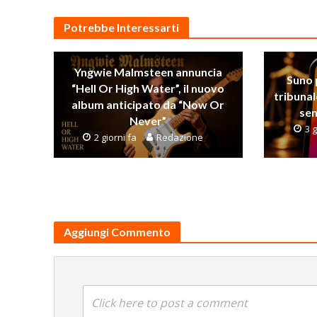
Potrebbe Interessarti
Yngwie Malmsteen annuncia
Suno 
“Hell Or High Water”, il nuovo
tribunal
album anticipato da “Now Or
sen
Never”
3 g
2 giorni fa
Redazione
Aggiungi Commento
Click here to post a comment