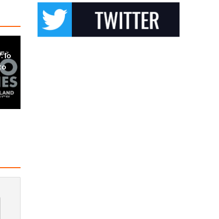
: lo
to