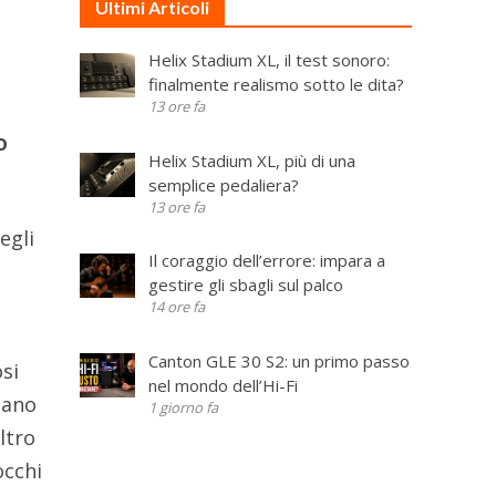
Ultimi Articoli
Helix Stadium XL, il test sonoro:
finalmente realismo sotto le dita?
13 ore fa
o
Helix Stadium XL, più di una
semplice pedaliera?
13 ore fa
egli
Il coraggio dell’errore: impara a
gestire gli sbagli sul palco
14 ore fa
Canton GLE 30 S2: un primo passo
si
nel mondo dell’Hi-Fi
iano
1 giorno fa
ltro
occhi