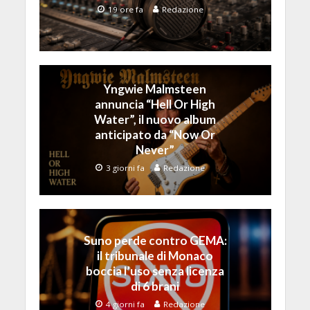
19 ore fa
Redazione
Yngwie Malmsteen
annuncia “Hell Or High
Water”, il nuovo album
anticipato da “Now Or
Never”
3 giorni fa
Redazione
Suno perde contro GEMA:
il tribunale di Monaco
boccia l’uso senza licenza
di 6 brani
4 giorni fa
Redazione