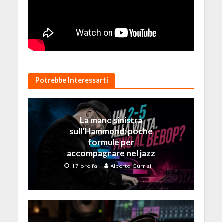
Potrebbe Interessarti
La mano sinistra
sull’Hammond: poche
formule per
accompagnare nel jazz
17 ore fa
Alberto Gurrisi