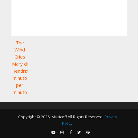
The
Wind
Cries
Mary di
Hendrix
minuto
per
minuto
Copyright © 2026. Musicoff All Rights Reserved.
Privacy
Policy
.