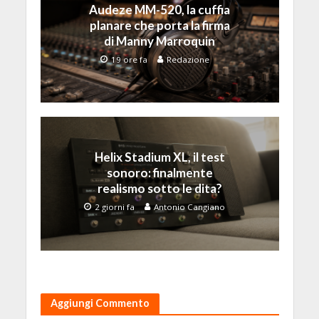
Audeze MM-520, la cuffia
planare che porta la firma
di Manny Marroquin
19 ore fa
Redazione
Helix Stadium XL, il test
sonoro: finalmente
realismo sotto le dita?
2 giorni fa
Antonio Cangiano
Aggiungi Commento