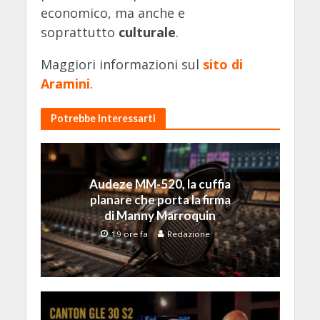
economico, ma anche e
soprattutto
culturale
.
Maggiori informazioni sul
sito di
Aramini
.
Potrebbe Interessarti
Audeze MM-520, la cuffia
planare che porta la firma
di Manny Marroquin
19 ore fa
Redazione