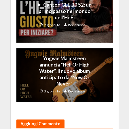
Canton GLE 30 S2: un
primo passo nel mondo
dell’Hi-Fi
2 giorni fa
Redazione
Yngwie Malmsteen
annuncia “Hell Or High
Water”, il nuovo album
anticipato da “Now Or
Never”
3 giorni fa
Redazione
Aggiungi Commento