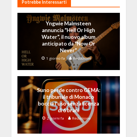
Potrebbe Interessarti
Yngwie Malmsteen
annuncia “Hell Or High
Water”, il nuovo album
anticipato da “Now Or
Never”
1 giorno fa
Redazione
Suno perde contro GEMA:
il tribunale di Monaco
boccia l’uso senza licenza
di 6 brani
2 giorni fa
Redazione