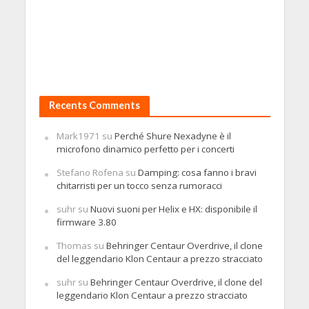
Recents Comments
Mark1971
su
Perché Shure Nexadyne è il
microfono dinamico perfetto per i concerti
Stefano Rofena
su
Damping: cosa fanno i bravi
chitarristi per un tocco senza rumoracci
suhr
su
Nuovi suoni per Helix e HX: disponibile il
firmware 3.80
Thomas
su
Behringer Centaur Overdrive, il clone
del leggendario Klon Centaur a prezzo stracciato
suhr
su
Behringer Centaur Overdrive, il clone del
leggendario Klon Centaur a prezzo stracciato