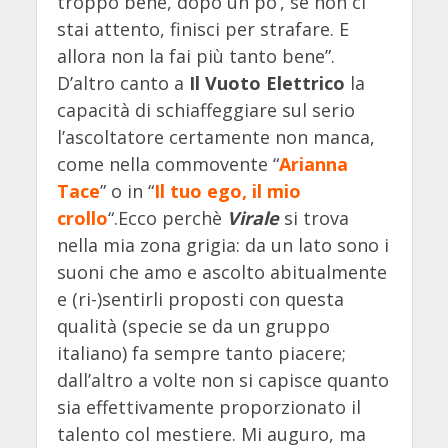
troppo bene, dopo un po’, se non ci
stai attento, finisci per strafare. E
allora non la fai più tanto bene”.
D’altro canto a
Il Vuoto Elettrico
la
capacità di schiaffeggiare sul serio
l’ascoltatore certamente non manca,
come nella commovente “
Arianna
Tace
” o in “
Il tuo ego, il mio
crollo
“.Ecco perchè
Virale
si trova
nella mia zona grigia: da un lato sono i
suoni che amo e ascolto abitualmente
e (ri-)sentirli proposti con questa
qualità (specie se da un gruppo
italiano) fa sempre tanto piacere;
dall’altro a volte non si capisce quanto
sia effettivamente proporzionato il
talento col mestiere. Mi auguro, ma