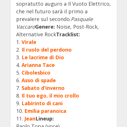
sopratutto auguro a Il Vuoto Elettrico,
che nel futuro sarà il primo a
prevalere sul secondo.
Pasquale
Vaccaro
Genere:
Noise, Post-Rock,
Alternative Rock
Tracklist:
1.
Virale
2.
Il ruolo del perdono
3.
Le lacrime di Dio
4.
Arianna Tace
5.
Cibolesbico
6.
Asso di spade
7.
Sabato d’inverno
8.
Il tuo ego, il mio crollo
9.
Labirinto di cani
10.
Emilia paranoica
11.
Jean
Lineup:
Paolo Topa (voce)