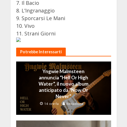
7. Il Bacio
8. L’Ingranaggio
9. Sporcarsi Le Mani
10. Vivo
11. Strani Giorni
Potrebbe Interessarti
Yngwie Malmsteen
annuncia “Hell Or High
Water”, il nuovo album
anticipato da “Now Or
Never”
14 ore fa
Redazione