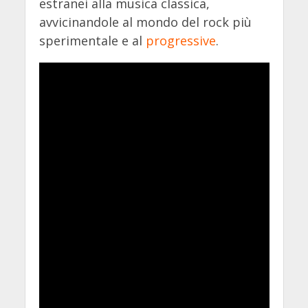
estranei alla musica classica,
avvicinandole al mondo del rock più
sperimentale e al
progressive
.