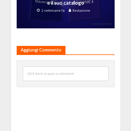
e il suo catalogo
2 settimane fa
Redazione
Aggiungi Commento
Click here to post a comment