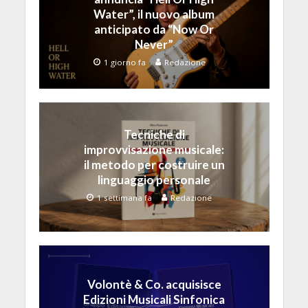
Water”, il nuovo album
anticipato da “Now Or
Never”
1 giorno fa
Redazione
Tecniche di
improvvisazione musicale:
il metodo per costruire un
linguaggio personale
1 settimana fa
Redazione
Volontè & Co. acquisisce
Edizioni Musicali Sinfonica