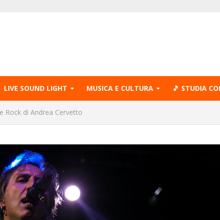
LIVE SOUND LIGHT
MUSICA E CULTURA
🎵 STUDIA CO
nte Rock di Andrea Cervetto