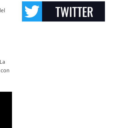
del
a
 La
 con