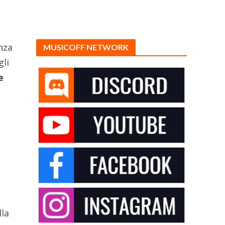
nza
MUSICOFF NETWORK
gli
e
a
lla