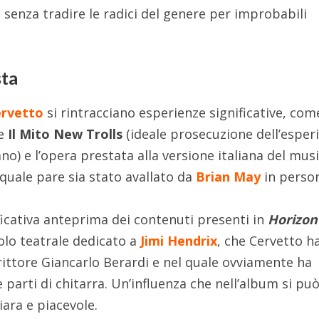
e senza tradire le radici del genere per improbabili
sta
ervetto
si rintracciano esperienze significative, com
ne
Il Mito New Trolls
(ideale prosecuzione dell’esper
no) e l’opera prestata alla versione italiana del musi
a quale pare sia stato avallato da
Brian May
in perso
ficativa anteprima dei contenuti presenti in
Horizon
olo teatrale dedicato a
Jimi Hendrix
, che Cervetto h
rittore Giancarlo Berardi e nel quale ovviamente ha
parti di chitarra. Un’influenza che nell’album si pu
iara e piacevole.