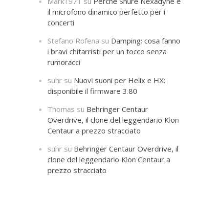
Mark1971
su
Perché Shure Nexadyne è
il microfono dinamico perfetto per i
concerti
Stefano Rofena
su
Damping: cosa fanno
i bravi chitarristi per un tocco senza
rumoracci
suhr
su
Nuovi suoni per Helix e HX:
disponibile il firmware 3.80
Thomas
su
Behringer Centaur
Overdrive, il clone del leggendario Klon
Centaur a prezzo stracciato
suhr
su
Behringer Centaur Overdrive, il
clone del leggendario Klon Centaur a
prezzo stracciato