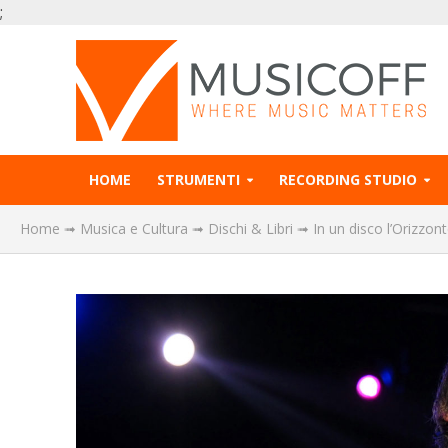
;
HOME
STRUMENTI
RECORDING STUDIO
Home
➟
Musica e Cultura
➟
Dischi & Libri
➟
In un disco l’Orizzo