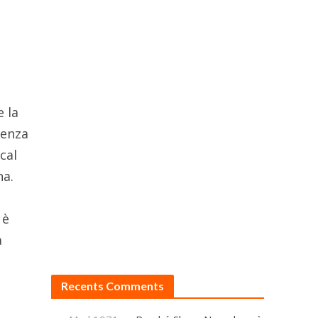
e la
ienza
cal
na.
è
a
ò
Recents Comments