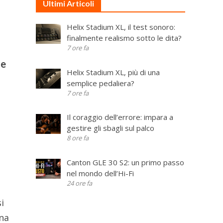
Ultimi Articoli
Helix Stadium XL, il test sonoro:
finalmente realismo sotto le dita?
7 ore fa
le
Helix Stadium XL, più di una
semplice pedaliera?
7 ore fa
Il coraggio dell’errore: impara a
gestire gli sbagli sul palco
8 ore fa
Canton GLE 30 S2: un primo passo
nel mondo dell’Hi-Fi
24 ore fa
si
ona