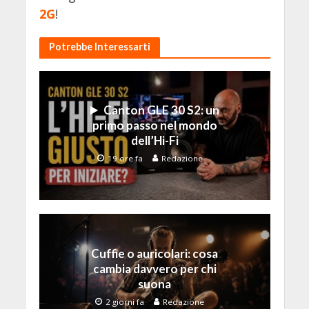
2G
!
Potrebbe Interessarti
Canton GLE 30 S2: un
primo passo nel mondo
dell’Hi-Fi
19 ore fa
Redazione
Cuffie o auricolari: cosa
cambia davvero per chi
suona
2 giorni fa
Redazione