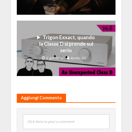
Trigon Exxact, quando
la Classe D si prende sul
serio
6 giorni fa
Audio 2G
Aggiungi Commento
Click here to post a comment