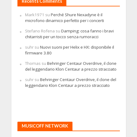
Recents Comments
Mark1971
su
Perché Shure Nexadyne è il
microfono dinamico perfetto per i concerti
Stefano Rofena
su
Damping: cosa fanno i bravi
chitarristi per un tocco senza rumoracci
suhr
su
Nuovi suoni per Helix e HX: disponibile il
firmware 3.80
Thomas
su
Behringer Centaur Overdrive, il clone
del leggendario Klon Centaur a prezzo stracciato
suhr
su
Behringer Centaur Overdrive, il clone del
leggendario Klon Centaur a prezzo stracciato
MUSICOFF NETWORK