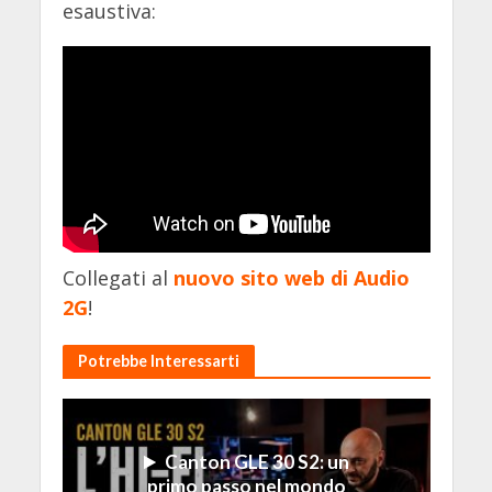
esaustiva:
Collegati al
nuovo sito web di Audio
2G
!
Potrebbe Interessarti
Canton GLE 30 S2: un
primo passo nel mondo