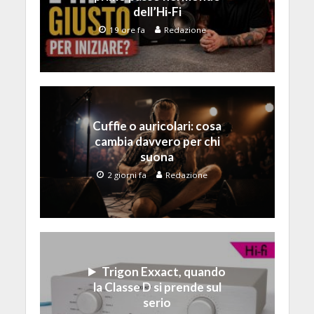
dell’Hi-Fi
19 ore fa
Redazione
Cuffie o auricolari: cosa
cambia davvero per chi
suona
2 giorni fa
Redazione
Trigon Exxact, quando
la Classe D si prende sul
serio