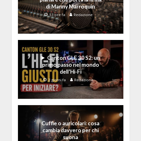
di Manny Marroquin
13 ore fa
Redazione
Canton GLE 30 S2: un
primo passo nel mondo
dell’Hi-Fi
2 giorni fa
Redazione
Cuffie o auricolari: cosa
cambia davvero per chi
suona