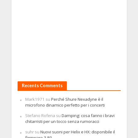
Recents Comments
Mark1971
su
Perché Shure Nexadyne è il
microfono dinamico perfetto per i concerti
Stefano Rofena
su
Damping: cosa fanno i bravi
chitarristi per un tocco senza rumoracci
suhr
su
Nuovi suoni per Helix e HX: disponibile il
firmware 3.80