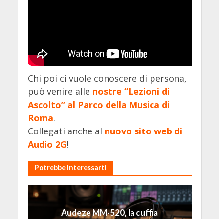
Chi poi ci vuole conoscere di persona,
può venire alle
nostre “Lezioni di
Ascolto” al Parco della Musica di
Roma
.
Collegati anche al
nuovo sito web di
Audio 2G
!
Potrebbe Interessarti
Audeze MM-520, la cuffia