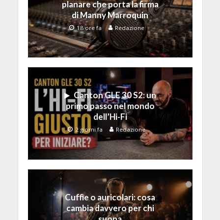
planare che porta la firma
di Manny Marroquin
18 ore fa
Redazione
Canton GLE 30 S2: un
primo passo nel mondo
dell’Hi-Fi
2 giorni fa
Redazione
Cuffie o auricolari: cosa
cambia davvero per chi
suona