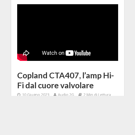
Copland CTA407, l’amp Hi-
Fi dal cuore valvolare
10 Giugno 2023
Audio 2G
2 Min di Lettura
Facebook
Tweet
Un amplificatore a valvole ha
sonorità magiche, uniche, senza