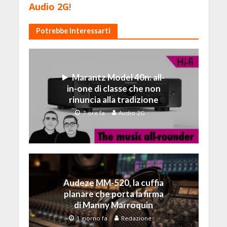
Audio 2G
!
Potrebbe Interessarti
Marantz Model 40n: all-
in-one di classe che non
rinuncia alla tradizione
7 ore fa
Audio 2G
Audeze MM-520, la cuffia
planare che porta la firma
di Manny Marroquin
1 giorno fa
Redazione