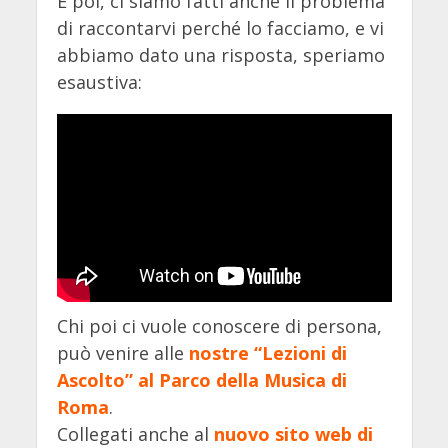
E poi, ci siamo fatti anche il problema
di raccontarvi perché lo facciamo, e vi
abbiamo dato una risposta, speriamo
esaustiva:
Chi poi ci vuole conoscere di persona,
può venire alle
nostre “Lezioni di
Ascolto” al Parco della Musica di
Roma
.
Collegati anche al
nuovo sito web di