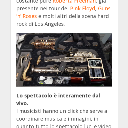
costante pure
Roberta Freeman
, già
presente nei tour dei
Pink Floyd
,
Guns
‘n’ Roses
e molti altri della scena hard
rock di Los Angeles.
Lo spettacolo è interamente dal
vivo.
I musicisti hanno un click che serve a
coordinare musica e immagini, in
quanto tutto lo spettacolo luci e video