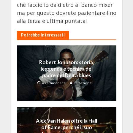
che faccio io da dietro al banco mixer
ma per questo dovrete pazientare fino
alla terza e ultima puntata!
Potrebbe Interessarti
Robert Johnson: storia,
leggenda e tecnica del
padre del Delta blues
4 settimane fa
Redazione
Alex Van Halen oltre la Hall
of Fame: perché il suo