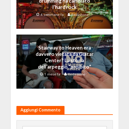
drumming ha cambiato
l’hard rock
4 settimane fa
Redazione
Stairway to Heaven era
davvero vietata da Guitar
Center? La storia
dell’arpeggio “proibito”
1 mese fa
Redazione
Aggiungi Commento