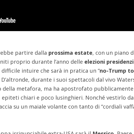
rebbe partire dalla
prossima estate
, con un piano 
Uniti proprio durante l’anno delle
elezioni presidenzi
ifficile intuire che sarà in pratica un “
no-Trump to
. D’altronde, durante i suoi spettacoli dal vivo Water
o della metafora, ma ha apostrofato pubblicamente 
piteti chiari e poco lusinghieri. Nonché vestirlo da
accia su un maiale volante con tanto di “cordiali vaff
ppa irrinunciabile extra-USA sarà il
Messico
, Paese 