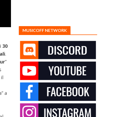
MUSICOFF NETWORK
di
30
ali
.
ur
”
s
il
a” a
al