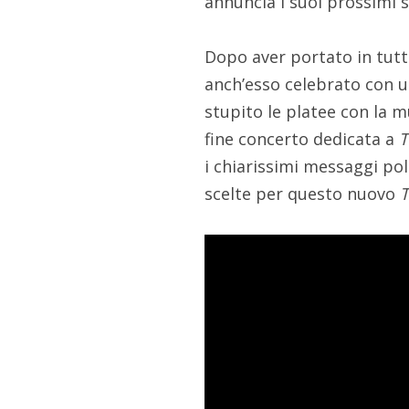
annuncia i suoi prossimi 
Dopo aver portato in tutt
anch’esso celebrato con u
stupito le platee con la m
fine concerto dedicata a
T
i chiarissimi messaggi poli
scelte per questo nuovo
T