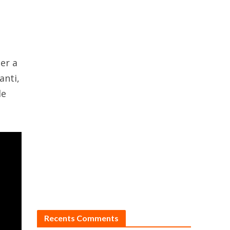
ser a
anti,
le
Recents Comments