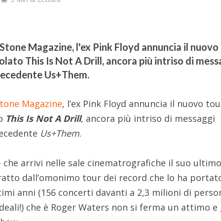
g Stone Magazine, l'ex Pink Floyd annuncia il nuovo
olato This Is Not A Drill, ancora più intriso di mes
 precedente Us+Them.
Stone Magazine
, l’ex Pink Floyd annuncia il nuovo to
to
This Is Not A Drill
, ancora più intriso di messaggi
recedente
Us+Them
.
 che arrivi nelle sale cinematrografiche il suo ultim
tratto dall’omonimo tour dei record che lo ha portat
timi anni (156 concerti davanti a 2,3 milioni di perso
 ideali!) che è Roger Waters non si ferma un attimo e 