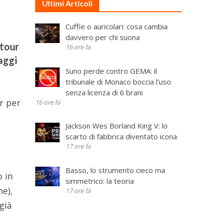
Ultimi Articoli
Cuffie o auricolari: cosa cambia
davvero per chi suona
 tour
16 ore fa
saggi
Suno perde contro GEMA: il
tribunale di Monaco boccia l’uso
senza licenza di 6 brani
ur per
16 ore fa
Jackson Wes Borland King V: lo
scarto di fabbrica diventato icona
17 ore fa
o
Basso, lo strumento cieco ma
o in
simmetrico: la teoria
ne),
17 ore fa
già