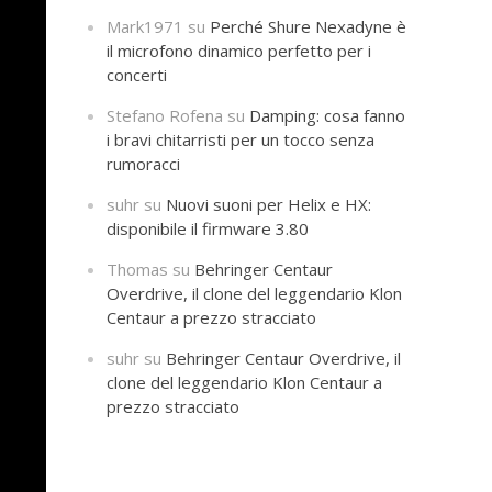
Mark1971
su
Perché Shure Nexadyne è
il microfono dinamico perfetto per i
concerti
Stefano Rofena
su
Damping: cosa fanno
i bravi chitarristi per un tocco senza
rumoracci
suhr
su
Nuovi suoni per Helix e HX:
disponibile il firmware 3.80
Thomas
su
Behringer Centaur
Overdrive, il clone del leggendario Klon
Centaur a prezzo stracciato
suhr
su
Behringer Centaur Overdrive, il
clone del leggendario Klon Centaur a
prezzo stracciato