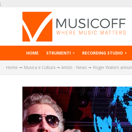
;
HOME
STRUMENTI
RECORDING STUDIO
Home
➟
Musica e Cultura
➟
Artisti - News
➟
Roger Waters annunci