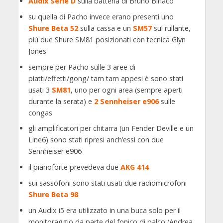
Audix Serie D
sulla batteria di Bruno Biriaco
su quella di Pacho invece erano presenti uno
Shure Beta 52
sulla cassa e un
SM57
sul rullante,
più due Shure SM81 posizionati con tecnica Glyn
Jones
sempre per Pacho sulle 3 aree di
piatti/effetti/gong/ tam tam appesi è sono stati
usati 3
SM81
, uno per ogni area (sempre aperti
durante la serata) e
2 Sennheiser e906
sulle
congas
gli amplificatori per chitarra (un Fender Deville e un
Line6) sono stati ripresi anch’essi con due
Sennheiser e906
il pianoforte prevedeva due
AKG 414
sui sassofoni sono stati usati due radiomicrofoni
Shure Beta 98
un Audix i5 era utilizzato in una buca solo per il
monitoraggio da parte del fonico di palco (Andrea