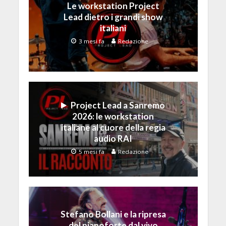
Le workstation Project
Lead dietro i grandi show
italiani
3 mesi fa
Redazione
Project Lead a Sanremo
2026: le workstation
italiane al cuore della regia
audio RAI
5 mesi fa
Redazione
Stefano Bollani e la ripresa
del pianoforte dal vivo