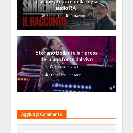
italiane al cuore della regia
audio RAI
5 mesi fa
Redazione
Stefano Bollani e la ripresa
del pianoforte dal vivo
19 Aprile 2021
Francesco Passarelli
Aggiungi Commento