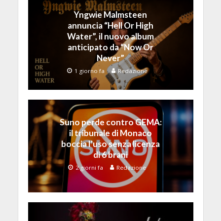
Yngwie Malmsteen
annuncia “Hell Or High
Water”, il nuovo album
anticipato da “Now Or
Never”
1 giorno fa
Redazione
Suno perde contro GEMA:
il tribunale di Monaco
boccia l’uso senza licenza
di 6 brani
2 giorni fa
Redazione