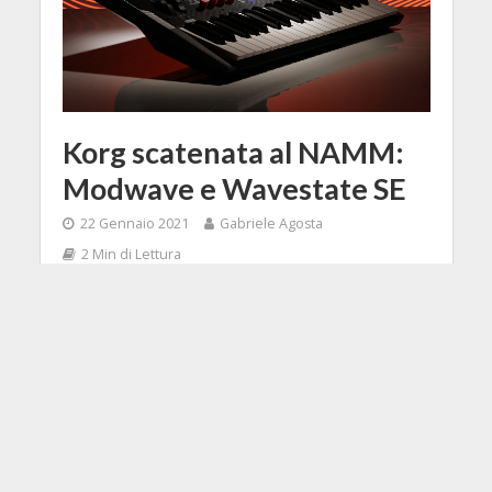
Korg scatenata al NAMM:
Modwave e Wavestate SE
22 Gennaio 2021
Gabriele Agosta
2 Min di Lettura
Facebook
Tweet
Tra i marchi che hanno presentato
più novità per gli amanti dei tasti
bianchi e neri c'è sicuramente Korg,
che al NAMM virtuale di quest'anno
ha portato nuovi nati molto