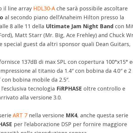
il line array
HDL30-A
che sarà possibile ascoltare
to
al secondo piano dell’Anaheim Hilton presso la
lle 8 alle 11 della
Ultimate Jam Night Band
con Mi
Ford), Matt Starr (Mr. Big, Ace Frehley) and Chuck W
 e special guest da altri sponsor quali Dean Guitars,
ornisce 137dB di max SPL con copertura 100°x15° e
mpressione al titanio da 1.4″ con bobina da 4.0″ e 2
 con bobina mobile da 2.5″.
l’esclusiva tecnologia
FiRPHASE
oltre controllo e
rrivato alla versione 3.0.
serie
ART 7
nella versione
MK4
, anche questa serie
HASE
per l’elaborazione DSP per fornire maggiore