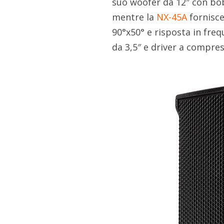
suo woofer da 12″ con bob
mentre la
NX-45A
fornisce
90°x50° e risposta in fre
da 3,5″ e driver a compres