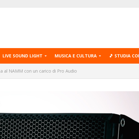
LIVE SOUND LIGHT
MUSICA E CULTURA
🎵 STUDIA CO
a al NAMM con un carico di Pro Audio