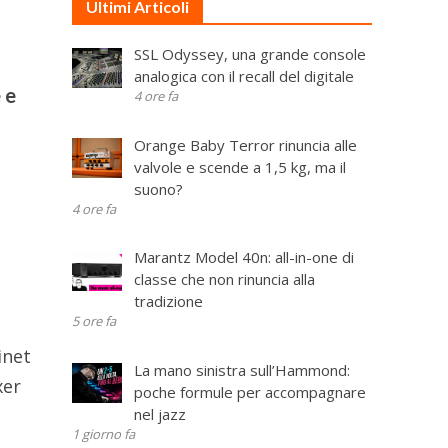
Ultimi Articoli
SSL Odyssey, una grande console
analogica con il recall del digitale
 e
4 ore fa
a
Orange Baby Terror rinuncia alle
valvole e scende a 1,5 kg, ma il
suono?
4 ore fa
Marantz Model 40n: all-in-one di
classe che non rinuncia alla
tradizione
5 ore fa
inet
La mano sinistra sull’Hammond:
xer
poche formule per accompagnare
nel jazz
1 giorno fa