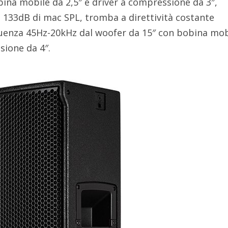
ina mobile da 2,5″ e driver a compressione da 3″,
 133dB di mac SPL, tromba a direttività costante
quenza 45Hz-20kHz dal woofer da 15″ con bobina mob
sione da 4″.