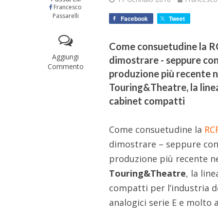
Francesco
Passarelli
Facebook
Tweet
Come consuetudine la RC
Aggiungi
dimostrare - seppure con 
Commento
produzione più recente n
Touring&Theatre, la linea
cabinet compatti
Come consuetudine la
RC
dimostrare – seppure con 
produzione più recente n
Touring&Theatre
, la li
compatti per l’industria d
analogici serie E e molto a