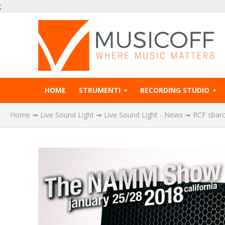
;
HOME
STRUMENTI
RECORDING STUDIO
Home
➟
Live Sound Light
➟
Live Sound Light - News
➟
RCF sbarc