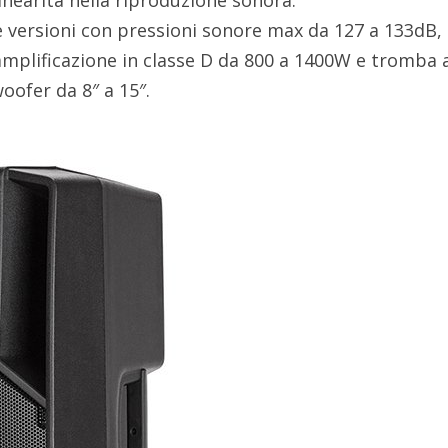
inearità nella riproduzione sonora.
e versioni con pressioni sonore max da 127 a 133dB,
amplificazione in classe D da 800 a 1400W e tromba 
woofer da 8″ a 15″.