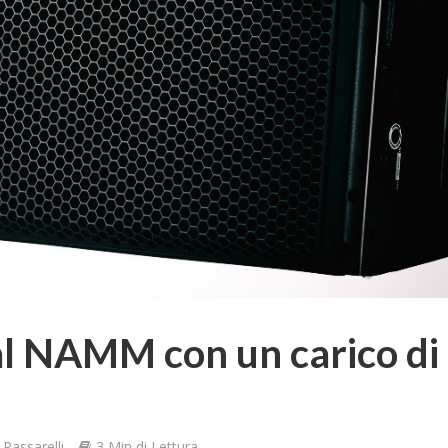
al NAMM con un carico di
Passarelli
3 Min di Lettura