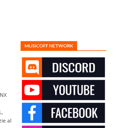
MUSICOFF NETWORK
 NX
L,
ie al