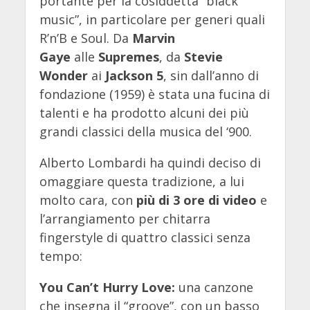
portante per la cosiddetta “black
music”, in particolare per generi quali
R’n’B e Soul. Da
Marvin
Gaye
alle
Supremes
, da
Stevie
Wonder
ai
Jackson 5
, sin dall’anno di
fondazione (1959) è stata una fucina di
talenti e ha prodotto alcuni dei più
grandi classici della musica del ‘900.
Alberto Lombardi ha quindi deciso di
omaggiare questa tradizione, a lui
molto cara, con
più di 3 ore di video
e
l’arrangiamento per chitarra
fingerstyle di quattro classici senza
tempo:
You Can’t Hurry Love:
una canzone
che insegna il “groove”, con un basso