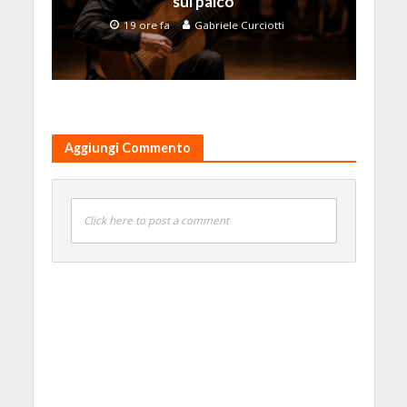
sul palco
19 ore fa
Gabriele Curciotti
Aggiungi Commento
Click here to post a comment