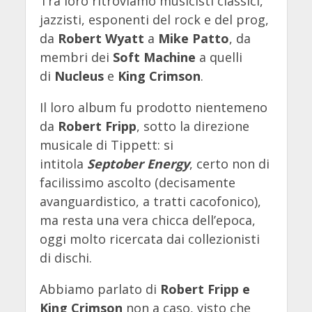
Tra loro ritroviamo musicisti classici,
jazzisti, esponenti del rock e del prog,
da
Robert Wyatt
a
Mike Patto
, da
membri dei
Soft Machine
a quelli
di
Nucleus
e
King Crimson
.
Il loro album fu prodotto nientemeno
da
Robert Fripp
, sotto la direzione
musicale di Tippett: si
intitola
Septober Energy
, certo non di
facilissimo ascolto (decisamente
avanguardistico, a tratti cacofonico),
ma resta una vera chicca dell’epoca,
oggi molto ricercata dai collezionisti
di dischi.
Abbiamo parlato di
Robert Fripp e
King Crimson
non a caso, visto che