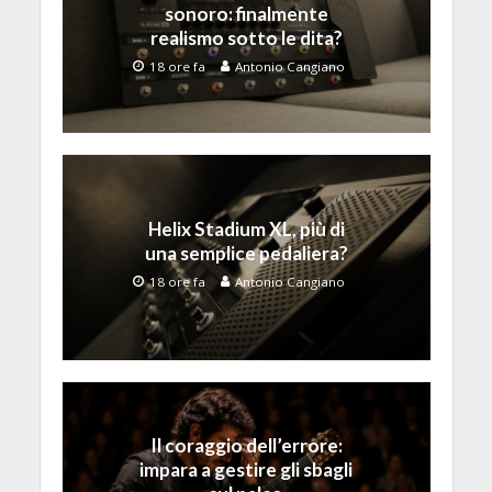
sonoro: finalmente
realismo sotto le dita?
18 ore fa
Antonio Cangiano
Helix Stadium XL, più di
una semplice pedaliera?
18 ore fa
Antonio Cangiano
Il coraggio dell’errore:
impara a gestire gli sbagli