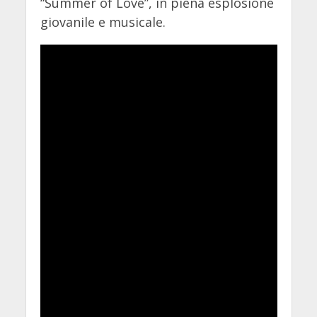
“Summer of Love”, in piena esplosione
giovanile e musicale.