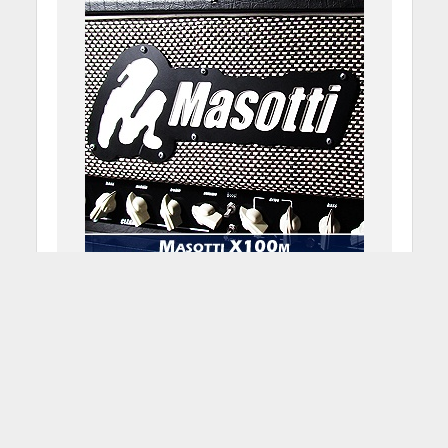
Masotti X100M: review
degli aggiornamenti
26 Marzo 2012
robyz
12 Min di Lettura
Facebook
Tweet