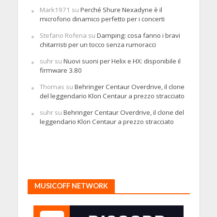
Mark1971
su
Perché Shure Nexadyne è il
microfono dinamico perfetto per i concerti
Stefano Rofena
su
Damping: cosa fanno i bravi
chitarristi per un tocco senza rumoracci
suhr
su
Nuovi suoni per Helix e HX: disponibile il
firmware 3.80
Thomas
su
Behringer Centaur Overdrive, il clone
del leggendario Klon Centaur a prezzo stracciato
suhr
su
Behringer Centaur Overdrive, il clone del
leggendario Klon Centaur a prezzo stracciato
MUSICOFF NETWORK