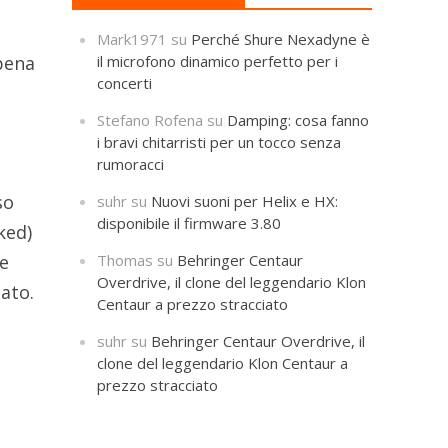
Mark1971
su
Perché Shure Nexadyne è
il microfono dinamico perfetto per i
pena
concerti
Stefano Rofena
su
Damping: cosa fanno
i bravi chitarristi per un tocco senza
rumoracci
so
suhr
su
Nuovi suoni per Helix e HX:
disponibile il firmware 3.80
ked)
Thomas
su
Behringer Centaur
re
Overdrive, il clone del leggendario Klon
ato.
Centaur a prezzo stracciato
suhr
su
Behringer Centaur Overdrive, il
clone del leggendario Klon Centaur a
prezzo stracciato