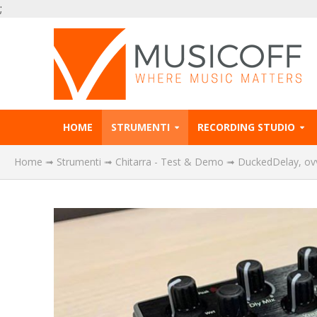
;
HOME
STRUMENTI
RECORDING STUDIO
Home
➟
Strumenti
➟
Chitarra - Test & Demo
➟
DuckedDelay, ovve