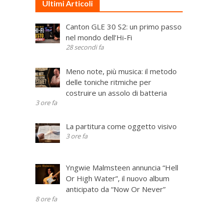
Ultimi Articoli
Canton GLE 30 S2: un primo passo
nel mondo dell’Hi-Fi
28 secondi fa
Meno note, più musica: il metodo
delle toniche ritmiche per
costruire un assolo di batteria
3 ore fa
La partitura come oggetto visivo
3 ore fa
Yngwie Malmsteen annuncia “Hell
Or High Water”, il nuovo album
anticipato da “Now Or Never”
8 ore fa