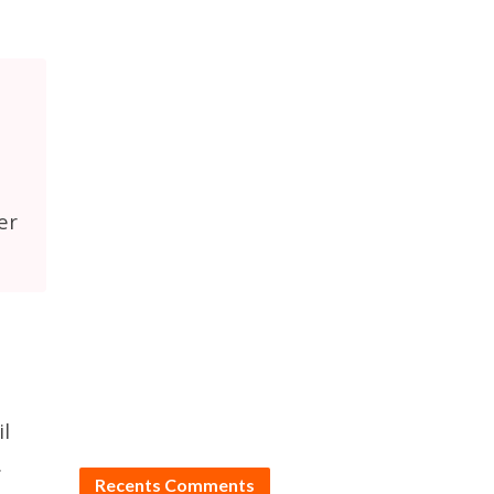
er
il
.
Recents Comments