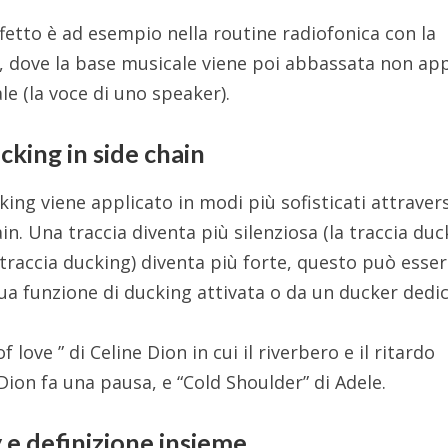
fetto è ad esempio nella routine radiofonica con la
r, dove la base musicale viene poi abbassata non ap
le (la voce di uno speaker).
cking in side chain
cking viene applicato in modi più sofisticati attraver
ain. Una traccia diventa più silenziosa (la traccia duc
a traccia ducking) diventa più forte, questo può esse
sua funzione di ducking attivata o da un ducker dedic
ove ” di Celine Dion in cui il riverbero e il ritardo
Dion fa una pausa, e “Cold Shoulder” di Adele.
 e definizione insieme