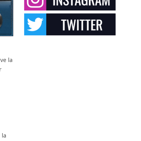
ve la
r
 la