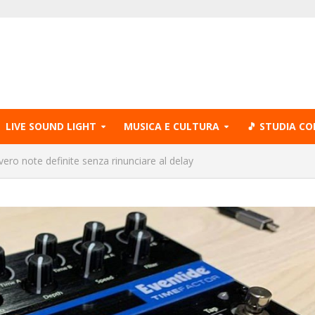
LIVE SOUND LIGHT
MUSICA E CULTURA
🎵 STUDIA CO
ro note definite senza rinunciare al delay