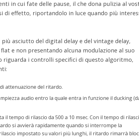
i in cui fate delle pause, il che dona pulizia al vos
i di effetto, riportandolo in luce quando più intere
più asciutto del digital delay e del vintage delay,
flat e non presentando alcuna modulazione al suo
 riguarda i controlli specifici di questo algoritmo,
ti:
 di attenuazione del ritardo.
’ampiezza audio entro la quale entra in funzione il ducking (d
ta il tempo di rilascio da 500 a 10 msec. Con il tempo di rilasc
ritardo si avvierà rapidamente quando si interrompe la
ilascio impostato su valori più lunghi, il ritardo rimarrà blo