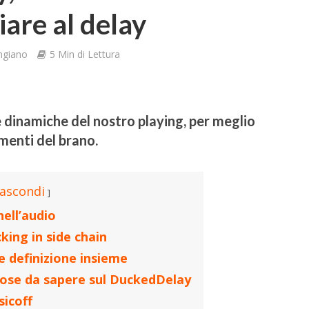
iare al delay
ngiano
5 Min di Lettura
e dinamiche del nostro playing, per meglio
menti del brano.
ascondi
nell’audio
king in side chain
e definizione insieme
 cose da sapere sul DuckedDelay
sicoff