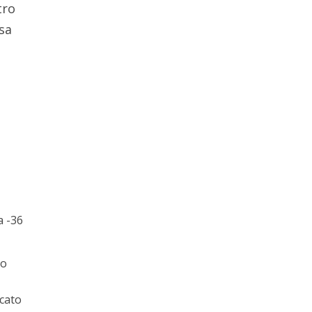
tro
ssa
a -36
io
ccato