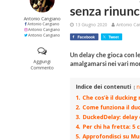
senza rinunc
Antonio Cangiano
Antonio Cangiano
13 Giugno 2020
Antonio Ca
Antonio Cangiano
Antonio Cangiano
Facebook
Tweet
Un delay che gioca con l
Aggiungi
amalgamarsi nei vari mo
Commento
Indice dei contenuti
n
1.
Che cos’è il ducking 
2.
Come funziona il duc
3.
DuckedDelay: delay 
4.
Per chi ha fretta: 5
5.
Approfondisci su Mu