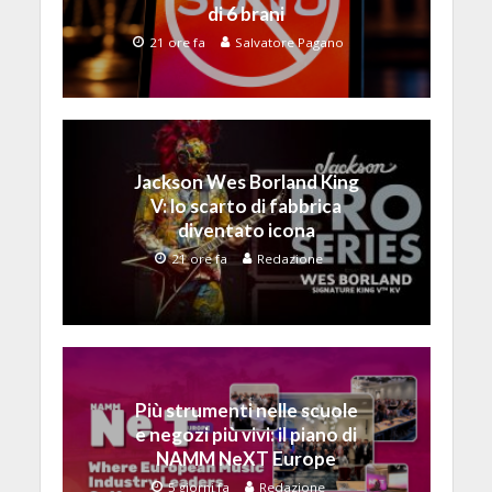
di 6 brani
21 ore fa
Salvatore Pagano
Jackson Wes Borland King
V: lo scarto di fabbrica
diventato icona
21 ore fa
Redazione
Più strumenti nelle scuole
e negozi più vivi: il piano di
NAMM NeXT Europe
5 giorni fa
Redazione