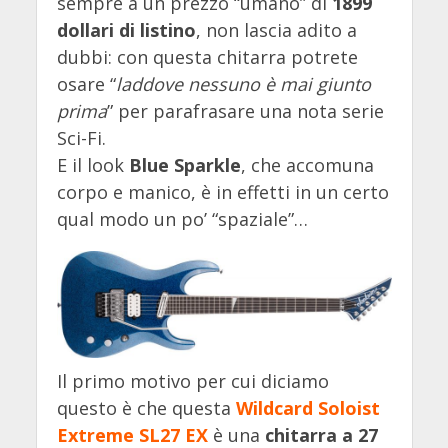
sempre a un prezzo “umano” di
1899
dollari di listino
, non lascia adito a
dubbi: con questa chitarra potrete
osare “
laddove nessuno è mai giunto
prima
” per parafrasare una nota serie
Sci-Fi.
E il look
Blue Sparkle
, che accomuna
corpo e manico, è in effetti in un certo
qual modo un po’ “spaziale”…
Il primo motivo per cui diciamo
questo è che questa
Wildcard Soloist
Extreme SL27 EX
è una
chitarra a 27