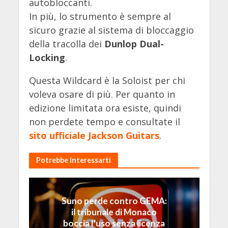
autobloccanti.
In più, lo strumento è sempre al
sicuro grazie al sistema di bloccaggio
della tracolla dei
Dunlop Dual-
Locking
.
Questa Wildcard è la Soloist per chi
voleva osare di più. Per quanto in
edizione limitata ora esiste, quindi
non perdete tempo e consultate il
sito ufficiale Jackson Guitars
.
Potrebbe Interessarti
Suno perde contro GEMA:
il tribunale di Monaco
boccia l’uso senza licenza