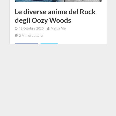
Le diverse anime del Rock
degli Oozy Woods
12 Ottobre 2020
Mattia Mei
2 Min di Lettura
Facebook
Tweet
Quello del Rock è un pianeta
vastissimo e a volte non basta un
unico "viaggio" per esplorarlo tutto:
ma gli italiani Oozy Woods ci fanno
comunque fare una buona
panoramica nel loro disco "In
Between".