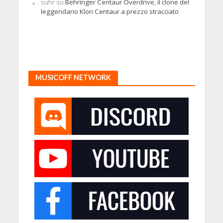
suhr
su
Behringer Centaur Overdrive, il clone del
leggendario Klon Centaur a prezzo stracciato
MUSICOFF NETWORK