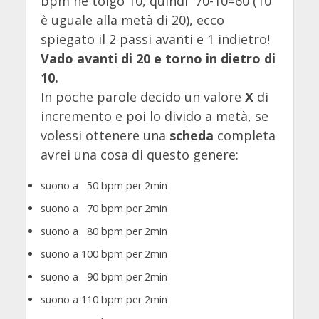
bpm ne tolgo 10, quindi 70-10=60 (10
è uguale alla metà di 20), ecco
spiegato il 2 passi avanti e 1 indietro!
Vado avanti di 20 e torno in dietro di
10.
In poche parole decido un valore
X
di
incremento e poi lo divido a metà, se
volessi ottenere una
scheda
completa
avrei una cosa di questo genere:
suono a 50 bpm per 2min
suono a 70 bpm per 2min
suono a 80 bpm per 2min
suono a 100 bpm per 2min
suono a 90 bpm per 2min
suono a 110 bpm per 2min