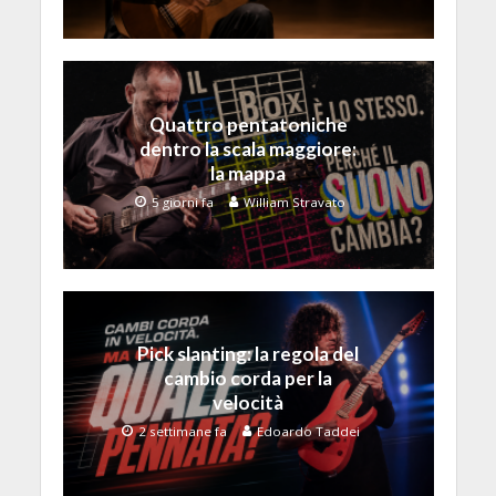
Quattro pentatoniche
dentro la scala maggiore:
la mappa
5 giorni fa
William Stravato
Pick slanting: la regola del
cambio corda per la
velocità
2 settimane fa
Edoardo Taddei