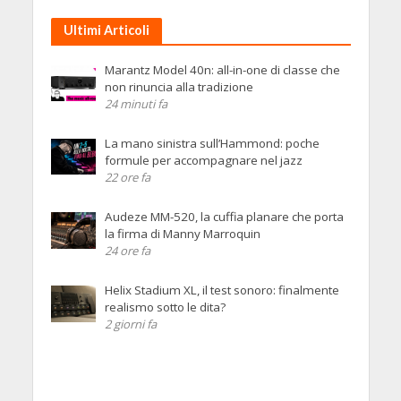
Ultimi Articoli
Marantz Model 40n: all-in-one di classe che
non rinuncia alla tradizione
24 minuti fa
La mano sinistra sull’Hammond: poche
formule per accompagnare nel jazz
22 ore fa
Audeze MM-520, la cuffia planare che porta
la firma di Manny Marroquin
24 ore fa
Helix Stadium XL, il test sonoro: finalmente
realismo sotto le dita?
2 giorni fa