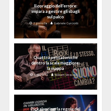
Il coraggio dell’errore:
impara a gestire gli sbagli
sul palco
2 giorni fa
Gabriele Curciotti
Quattro pentatoniche
dentro la scala maggiore:
la mappa
5 giorni fa
William Stravato
Pick slanting: la regola del