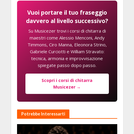
Vuoi portare il tuo fraseggio
davvero al livello successivo?
Su Musicezer trovi i corsi di chitarra di
maestri come Alessio Menconi, Andy
Timmons, Ciro Manna, Eleonora Strino,
Gabriele Curciotti e William Stravato:
tecnica, armonia e improvvisazione
spiegate passo dopo passo.
Scopri i corsi di chitarra
Musicezer →
Potrebbe Interessarti