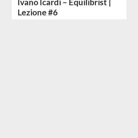
Ivano Icardi – Equilibrist |
Lezione #6
28 Ottobre 2015
Ivano Icardi
1 Min di Lettura
Facebook
Tweet
Salve MusicOffili, siamo all'ultima
delle lezioni sul Notes Displacement
a cura di Ivano Icardi, sulla base del
suo brano "Equilibrist"; oggi
proviamo ad estendere i nostri
fraseggi su note che, a primo
ascolto, potrebbero essere un
pochino più difficili da interpretare,
vediamo quindi come fare!Sempre