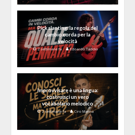
Pick slanting: la regola del
cambio corda per la
velocità
2 settimane fa
Edoardo Taddei
Improvvisare è una lingua:
costruisci un vero
vocabolario melodico
2 settimane fa
Ciro Manna