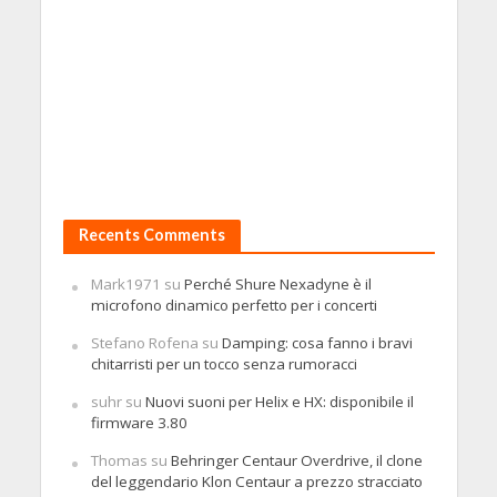
Recents Comments
Mark1971
su
Perché Shure Nexadyne è il
microfono dinamico perfetto per i concerti
Stefano Rofena
su
Damping: cosa fanno i bravi
chitarristi per un tocco senza rumoracci
suhr
su
Nuovi suoni per Helix e HX: disponibile il
firmware 3.80
Thomas
su
Behringer Centaur Overdrive, il clone
del leggendario Klon Centaur a prezzo stracciato