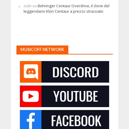
suhr
su
Behringer Centaur Overdrive, il clone del
leggendario Klon Centaur a prezzo stracciato
MUSICOFF NETWORK