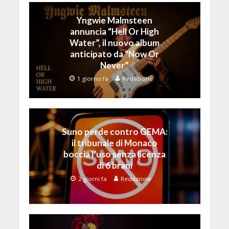
Yngwie Malmsteen
annuncia “Hell Or High
Water”, il nuovo album
anticipato da “Now Or
Never”
1 giorno fa
Redazione
Suno perde contro GEMA:
il tribunale di Monaco
boccia l’uso senza licenza
di 6 brani
2 giorni fa
Redazione