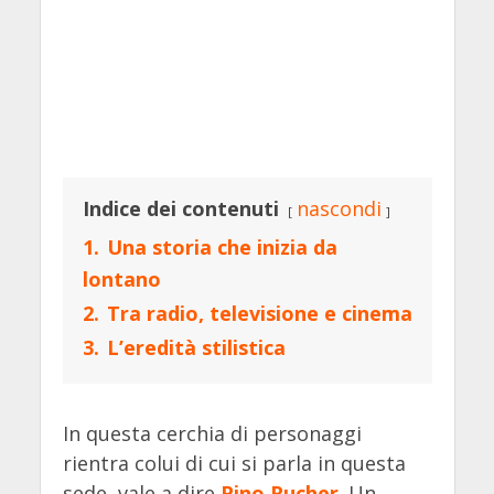
Indice dei contenuti
nascondi
1.
Una storia che inizia da
lontano
2.
Tra radio, televisione e cinema
3.
L’eredità stilistica
In questa cerchia di personaggi
rientra colui di cui si parla in questa
sede, vale a dire
Pino Rucher
. Un