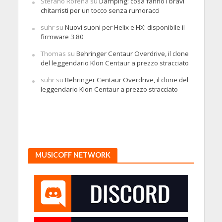
Stefano Rofena
su
Damping: cosa fanno i bravi
chitarristi per un tocco senza rumoracci
suhr
su
Nuovi suoni per Helix e HX: disponibile il
firmware 3.80
Thomas
su
Behringer Centaur Overdrive, il clone
del leggendario Klon Centaur a prezzo stracciato
suhr
su
Behringer Centaur Overdrive, il clone del
leggendario Klon Centaur a prezzo stracciato
MUSICOFF NETWORK