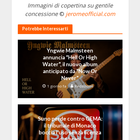
Immagini di copertina su gentile
concessione
©
jeromeofficial.com
Potrebbe Interessarti
Yngwie Malmsteen
annuncia “Hell Or High
Water”, il nuovo album
anticipato da “Now Or
Never”
1 giorno fa
Redazione
Suno perde contro GEMA:
il tribunale di Monaco
boccia l’uso senza licenza
di 6 brani