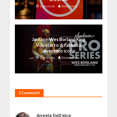
2 giorni fa
Redazione
Jackson Wes Borland King
V: lo scarto di fabbrica
diventato icona
2 giorni fa
Redazione
2 Commenti
Angela Dell'elce