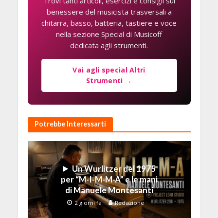
Trovi tanti articoli, esercizi e consigli sul
benessere del musicista trasversali a
chitarra, basso, batteria, tastiere e voce
nella sezione Special di Musicoff
dedicata agli strumenti.
Vai agli special Altri
Strumenti →
Potrebbe Interessarti
Un Wurlitzer del 1975
per “M-I-M-M-A” e le mani
di Manuele Montesanti
2 giorni fa
Redazione