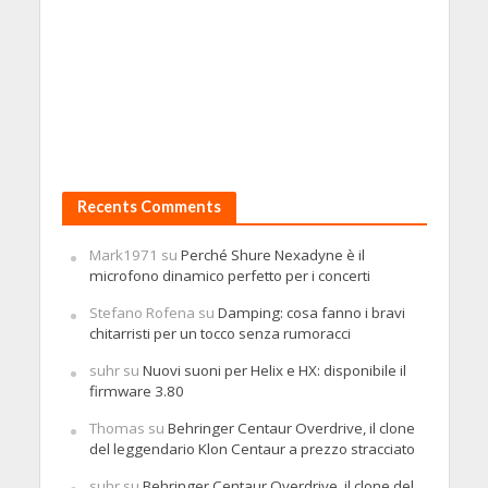
Recents Comments
Mark1971
su
Perché Shure Nexadyne è il
microfono dinamico perfetto per i concerti
Stefano Rofena
su
Damping: cosa fanno i bravi
chitarristi per un tocco senza rumoracci
suhr
su
Nuovi suoni per Helix e HX: disponibile il
firmware 3.80
Thomas
su
Behringer Centaur Overdrive, il clone
del leggendario Klon Centaur a prezzo stracciato
suhr
su
Behringer Centaur Overdrive, il clone del