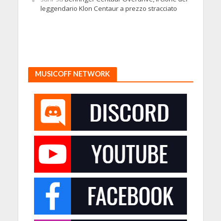
leggendario Klon Centaur a prezzo stracciato
MUSICOFF NETWORK