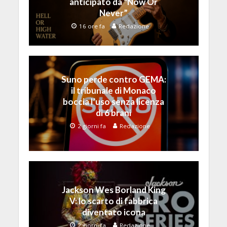
anticipato da “Now Or
Never”
16 ore fa
Redazione
Suno perde contro GEMA:
il tribunale di Monaco
boccia l’uso senza licenza
di 6 brani
2 giorni fa
Redazione
Jackson Wes Borland King
V: lo scarto di fabbrica
diventato icona
2 giorni fa
Redazione