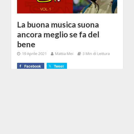
La buona musica suona
ancora meglio se fa del
bene
19 Aprile 2021
Mattia Mei
3 Min di Lettura
Facebook
Tweet
Una connessione trasversale tra la
beneficenza, i fratelli Marley, un
collettivo di musicisti da capogiro e
un panorama di generi musicali di
grande ispirazione.