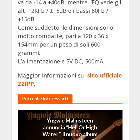
va da -14 a +40dB, mentre l’EQ vede gli
alti 12KHz / ±15dB e i bassi 80Hz /
±15dB.
Come suddetto, le dimensioni sono
molto compatte, pari a 120 x 36 x
154mm per un peso di soli 600
grammi.
L’alimentazione è 5V DC, 500mA.
Maggior informazioni sul
sito ufficiale
ZZIPP
.
Potrebbe Interessarti
Yngwie Malmsteen
annuncia “Hell Or High
Water”, il nuovo album