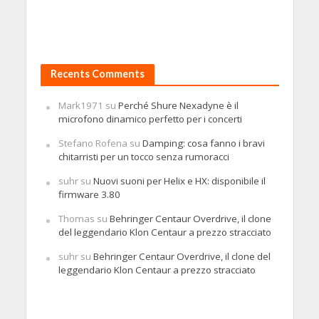
Recents Comments
Mark1971
su
Perché Shure Nexadyne è il
microfono dinamico perfetto per i concerti
Stefano Rofena
su
Damping: cosa fanno i bravi
chitarristi per un tocco senza rumoracci
suhr
su
Nuovi suoni per Helix e HX: disponibile il
firmware 3.80
Thomas
su
Behringer Centaur Overdrive, il clone
del leggendario Klon Centaur a prezzo stracciato
suhr
su
Behringer Centaur Overdrive, il clone del
leggendario Klon Centaur a prezzo stracciato