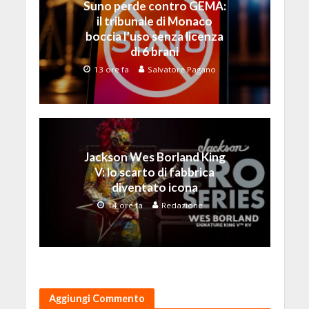
Suno perde contro GEMA:
il tribunale di Monaco
boccia l’uso senza licenza
di 6 brani
13 ore fa
Salvatore Pagano
Jackson Wes Borland King
V: lo scarto di fabbrica
diventato icona
14 ore fa
Redazione
Aggiungi Commento