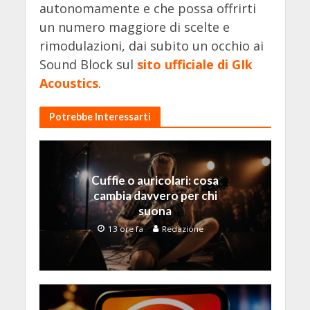
autonomamente e che possa offrirti
un numero maggiore di scelte e
rimodulazioni, dai subito un occhio ai
Sound Block sul
sito ufficiale di GIk
Acoustics
.
Potrebbe Interessarti
Cuffie o auricolari: cosa
cambia davvero per chi
suona
13 ore fa
Redazione