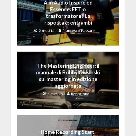
Aim Audio Inspire ed
Essence: FET o
trasformatore? La
risposta è: entrambi
2 mesi fa
Francesco Passarelli
The Mastering Engineer: il
manuale di Bobby Owsinski
sul mastering in edizione
aggiornata
5 mesi fa
Redazione
Home Recording Start,