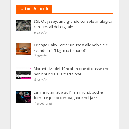
Ultimi Articoli
SSL Odyssey, una grande console analogica
con il recall del digitale
6 ore fa
Orange Baby Terror rinuncia alle valvole e
scende a 1,5 kg, ma il suono?
7 ore fa
Marantz Model 40n: all-in-one di classe che
non rinuncia alla tradizione
8 ore fa
La mano sinistra sull’Hammond: poche
formule per accompagnare nel jazz
1 giorno fa