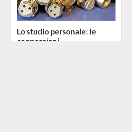
Lo studio personale: le
connessioni
19 Novembre 2015
Francesco Passarelli
5 Min di Lettura
Facebook
Tweet
Ogni tanto mi capita di leggere
amenità riguardo le connessioni
audio come quella che la Phantom
danneggi i microfoni dinamici,
pertanto ho deciso di scrivere
questo articolo con informazioni