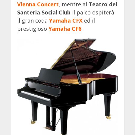
Vienna Concert
, mentre al
Teatro del
Santeria Social Club
il palco ospiterà
il gran coda
Yamaha CFX
ed il
prestigioso
Yamaha CF6
.