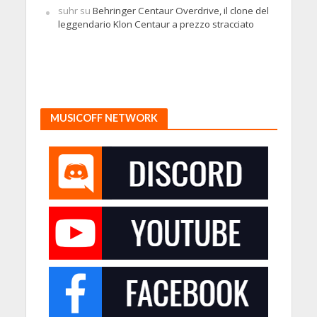
suhr
su
Behringer Centaur Overdrive, il clone del
leggendario Klon Centaur a prezzo stracciato
MUSICOFF NETWORK