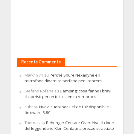
Recents Comments
Mark1971
su
Perché Shure Nexadyne è il
microfono dinamico perfetto per i concerti
Stefano Rofena
su
Damping: cosa fanno i bravi
chitarristi per un tocco senza rumoracci
suhr
su
Nuovi suoni per Helix e HX: disponibile il
firmware 3.80
Thomas
su
Behringer Centaur Overdrive, il clone
del leggendario Klon Centaur a prezzo stracciato