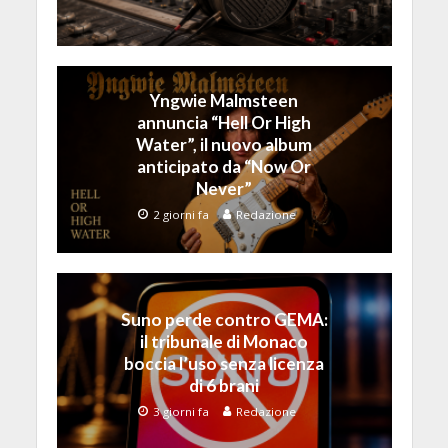
Yngwie Malmsteen
annuncia “Hell Or High
Water”, il nuovo album
anticipato da “Now Or
Never”
2 giorni fa
Redazione
Suno perde contro GEMA:
il tribunale di Monaco
boccia l’uso senza licenza
di 6 brani
3 giorni fa
Redazione