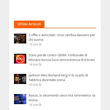
Ultimi Articoli
Cuffie o auricolari: cosa cambia davvero per
chi suona
15 ore fa
Suno perde contro GEMA: il tribunale di
Monaco boccia l’uso senza licenza di 6 brani
16 ore fa
Jackson Wes Borland King V: lo scarto di
fabbrica diventato icona
16 ore fa
Basso, lo strumento cieco ma simmetrico: la
teoria
16 ore fa