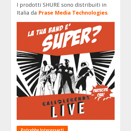
I prodotti SHURE sono distribuiti in
Italia da
Prase Media Technologies
.
Potrebbe Interessarti