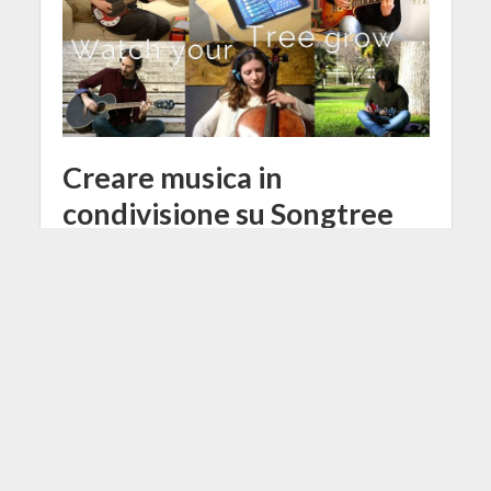
Creare musica in
condivisione su Songtree
13 Settembre 2016
Stefano Tavernese
2 Min di Lettura
Facebook
Tweet
Via web, su desktop o mobile app, gli
utenti possono registrare il loro
pezzo musicale e condividerlo con la
community di Songtree per vederlo