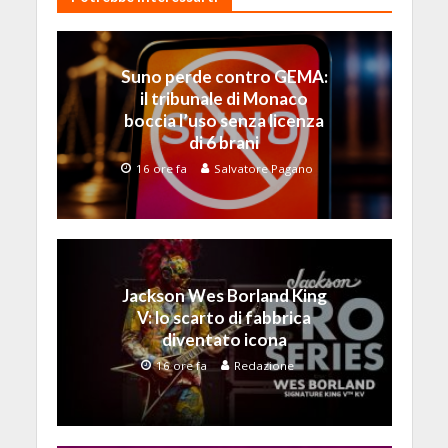
Suno perde contro GEMA:
il tribunale di Monaco
boccia l’uso senza licenza
di 6 brani
16 ore fa
Salvatore Pagano
Jackson Wes Borland King
V: lo scarto di fabbrica
diventato icona
16 ore fa
Redazione