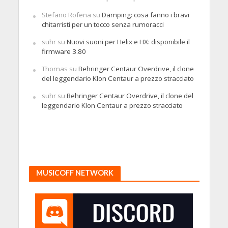
Stefano Rofena
su
Damping: cosa fanno i bravi
chitarristi per un tocco senza rumoracci
suhr
su
Nuovi suoni per Helix e HX: disponibile il
firmware 3.80
Thomas
su
Behringer Centaur Overdrive, il clone
del leggendario Klon Centaur a prezzo stracciato
suhr
su
Behringer Centaur Overdrive, il clone del
leggendario Klon Centaur a prezzo stracciato
MUSICOFF NETWORK