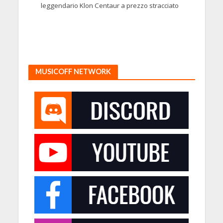
leggendario Klon Centaur a prezzo stracciato
MUSICOFF NETWORK