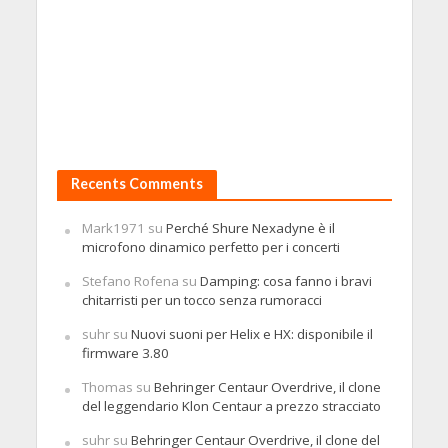
Recents Comments
Mark1971
su
Perché Shure Nexadyne è il
microfono dinamico perfetto per i concerti
Stefano Rofena
su
Damping: cosa fanno i bravi
chitarristi per un tocco senza rumoracci
suhr
su
Nuovi suoni per Helix e HX: disponibile il
firmware 3.80
Thomas
su
Behringer Centaur Overdrive, il clone
del leggendario Klon Centaur a prezzo stracciato
suhr
su
Behringer Centaur Overdrive, il clone del