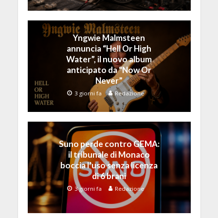
Yngwie Malmsteen
annuncia “Hell Or High
Water”, il nuovo album
anticipato da “Now Or
Never”
3 giorni fa
Redazione
Suno perde contro GEMA:
il tribunale di Monaco
boccia l’uso senza licenza
di 6 brani
3 giorni fa
Redazione