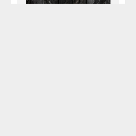
Il nuovo Spaghetti Guitar
Tools!
29 Giugno 2015
Francesco Sicheri
3 Min di Lettura
Facebook
Tweet
Sono passati solamente due anni
dalla nascita di Spaghetti Guitar
Tools, web-store 100% italiano
dedicato ai chitarristi, più volte
protagonista insieme alla nostra
community in occasione di svariate
interviste e altre iniziative. Le grandi