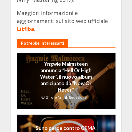
Maggiori informazioni e
aggiornamenti sul sito web ufficiale
Litfiba
.
Potrebbe Interessarti
Yngwie Malmsteen
annuncia “Hell Or High
Water”, il nuovo album
anticipato da “Now Or
Never”
21 ore fa
Redazione
Suno perde contro GEMA: