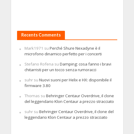
Recents Comments
Mark1971
su
Perché Shure Nexadyne è il
microfono dinamico perfetto per i concerti
Stefano Rofena
su
Damping: cosa fanno i bravi
chitarristi per un tocco senza rumoracci
suhr
su
Nuovi suoni per Helix e HX: disponibile il
firmware 3.80
Thomas
su
Behringer Centaur Overdrive, il clone
del leggendario Klon Centaur a prezzo stracciato
suhr
su
Behringer Centaur Overdrive, il clone del
leggendario Klon Centaur a prezzo stracciato