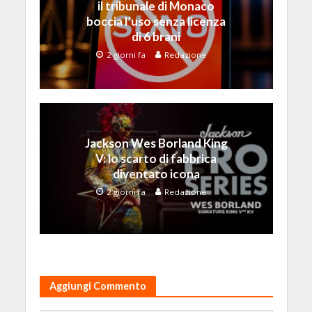
il tribunale di Monaco
boccia l’uso senza licenza
di 6 brani
2 giorni fa
Redazione
Jackson Wes Borland King
V: lo scarto di fabbrica
diventato icona
2 giorni fa
Redazione
Aggiungi Commento