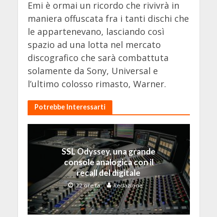
Emi è ormai un ricordo che rivivrà in
maniera offuscata fra i tanti dischi che
le appartenevano, lasciando così
spazio ad una lotta nel mercato
discografico che sarà combattuta
solamente da Sony, Universal e
l’ultimo colosso rimasto, Warner.
Potrebbe Interessarti
SSL Odyssey, una grande
console analogica con il
recall del digitale
22 ore fa
Redazione