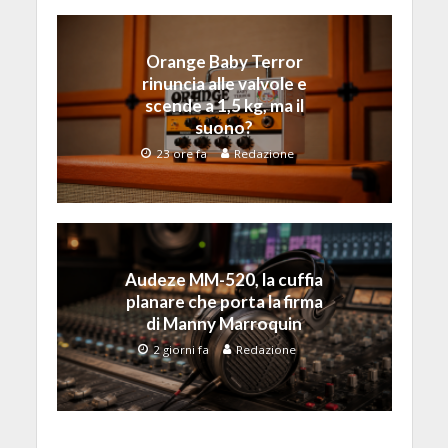
Orange Baby Terror
rinuncia alle valvole e
scende a 1,5 kg, ma il
suono?
23 ore fa
Redazione
Audeze MM-520, la cuffia
planare che porta la firma
di Manny Marroquin
2 giorni fa
Redazione