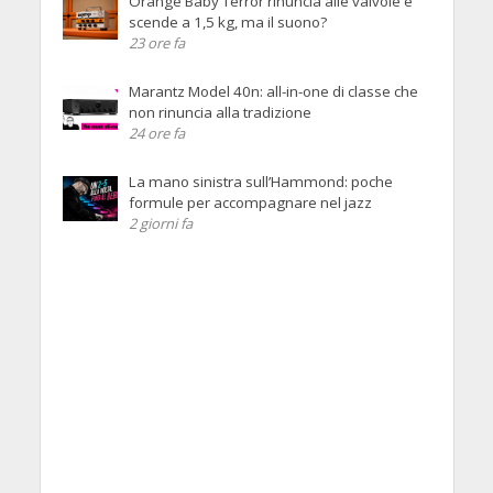
Orange Baby Terror rinuncia alle valvole e
scende a 1,5 kg, ma il suono?
23 ore fa
Marantz Model 40n: all-in-one di classe che
non rinuncia alla tradizione
24 ore fa
La mano sinistra sull’Hammond: poche
formule per accompagnare nel jazz
2 giorni fa