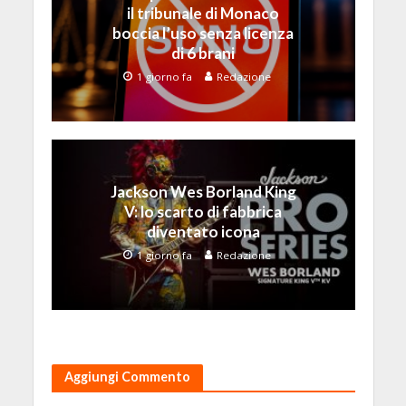
il tribunale di Monaco
boccia l’uso senza licenza
di 6 brani
1 giorno fa
Redazione
Jackson Wes Borland King
V: lo scarto di fabbrica
diventato icona
1 giorno fa
Redazione
Aggiungi Commento