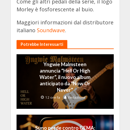
Come gli altri pedali della serie, il logo
Morley è fosforescente al buio.
Maggiori informazioni dal distributore
italiano
Soundwave
.
Potrebbe Interessarti
Yngwie Malmsteen
annuncia “Hell Or High
Water”, il nuovo album
anticipato da “Now Or
Never”
12 ore fa
Redazione
Suno perde contro GEMA: