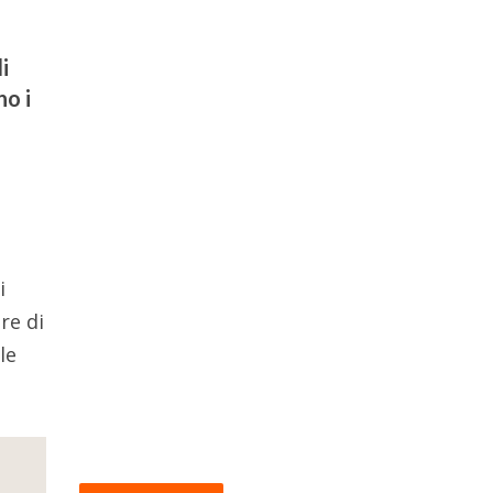
i
no i
i
re di
le