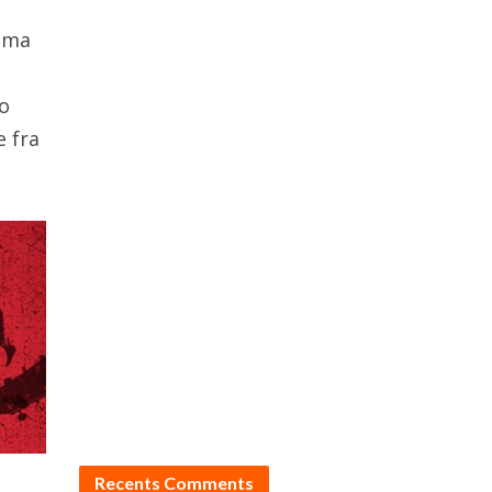
tema
no
e fra
Recents Comments