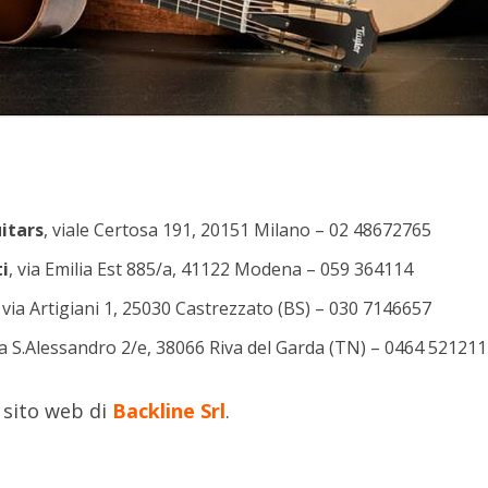
itars
, viale Certosa 191, 20151 Milano – 02 48672765
i
, via Emilia Est 885/a, 41122 Modena – 059 364114
, via Artigiani 1, 25030 Castrezzato (BS) – 030 7146657
via S.Alessandro 2/e, 38066 Riva del Garda (TN) – 0464 521211
 sito web di
Backline Srl
.