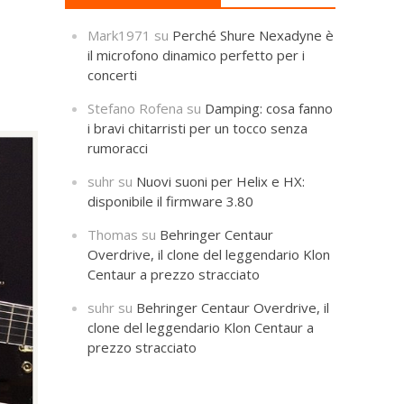
,
Mark1971
su
Perché Shure Nexadyne è
il microfono dinamico perfetto per i
concerti
Stefano Rofena
su
Damping: cosa fanno
i bravi chitarristi per un tocco senza
rumoracci
suhr
su
Nuovi suoni per Helix e HX:
disponibile il firmware 3.80
Thomas
su
Behringer Centaur
Overdrive, il clone del leggendario Klon
Centaur a prezzo stracciato
suhr
su
Behringer Centaur Overdrive, il
clone del leggendario Klon Centaur a
prezzo stracciato