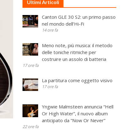
Ultimi Articoli
Canton GLE 30 S2: un primo passo
nel mondo dell’Hi-Fi
14 ore fa
Meno note, più musica: il metodo
delle toniche ritmiche per
costruire un assolo di batteria
17 ore fa
La partitura come oggetto visivo
17 ore fa
Yngwie Malmsteen annuncia “Hell
Or High Water”, il nuovo album
anticipato da “Now Or Never”
22 ore fa