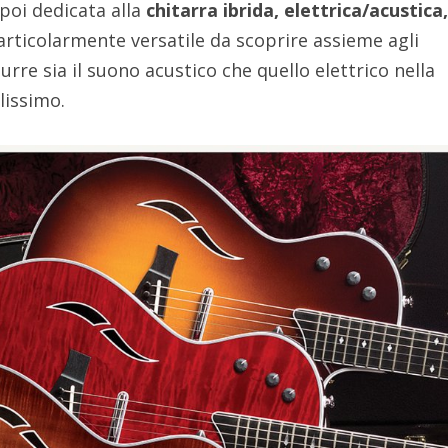
 poi dedicata alla
chitarra ibrida, elettrica/acustica
rticolarmente versatile da scoprire assieme agli
urre sia il suono acustico che quello elettrico nella
lissimo.