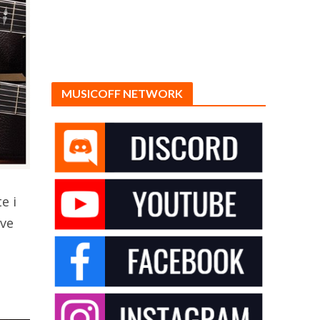
MUSICOFF NETWORK
e i
ove