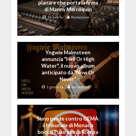
planare che porta la firma
di Manny Marroquin
14 ore fa
Redazione
Yngwie Malmsteen
annuncia “Hell Or High
Water”, il nuovo album
anticipato da “Now Or
Never”
3 giorni fa
Redazione
Suno perde contro GEMA:
il tribunale di Monaco
boccia l’uso senza licenza