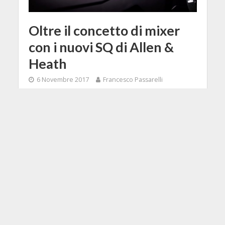
Oltre il concetto di mixer
con i nuovi SQ di Allen &
Heath
6 Novembre 2017
Francesco Passarelli
3 Min di Lettura
Facebook
Tweet
Allen & Heath ha presentato la
nuova serie SQ di mixer digitali a
96kHz per il live, l'AV e
l'installazione.In realtà, la serie SQ va
ben oltre il concetto di mixer: infatti,
è un sistema completo per il mixing