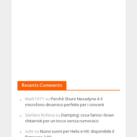
Recents Comments
Mark1971
su
Perché Shure Nexadyne è il
microfono dinamico perfetto per i concerti
Stefano Rofena
su
Damping: cosa fanno i bravi
chitarristi per un tocco senza rumoracci
suhr
su
Nuovi suoni per Helix e HX: disponibile il
firmware 3.80