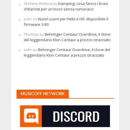
Stefano Rofena
su
Damping: cosa fanno i bravi
chitarristi per un tocco senza rumoracci
suhr
su
Nuovi suoni per Helix e HX: disponibile il
firmware 3.80
Thomas
su
Behringer Centaur Overdrive, il clone
del leggendario Klon Centaur a prezzo stracciato
suhr
su
Behringer Centaur Overdrive, il clone del
leggendario Klon Centaur a prezzo stracciato
MUSICOFF NETWORK