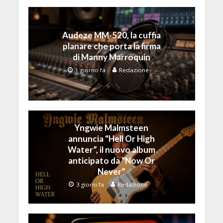
Audeze MM-520, la cuffia
planare che porta la firma
di Manny Marroquin
1 giorno fa
Redazione
Yngwie Malmsteen
annuncia “Hell Or High
Water”, il nuovo album
anticipato da “Now Or
Never”
3 giorni fa
Redazione