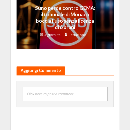
Suno perde contro GEMA:
il tribunale di Monaco
boccia l’uso senza licenza
di 6 brani
4 giorni fa
Redazione
Aggiungi Commento
Click here to post a comment