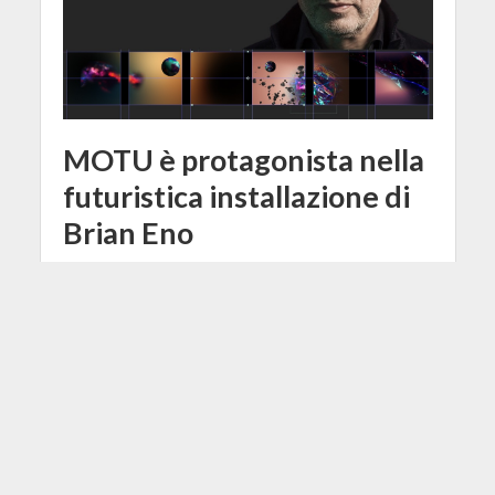
MOTU è protagonista nella
futuristica installazione di
Brian Eno
3 Aprile 2018
Antonio Cangiano
4 Min di Lettura
Facebook
Tweet
Il grande marchio dell'audio MOTU
ha dato un prezioso contributo con
le sue interfacce audio