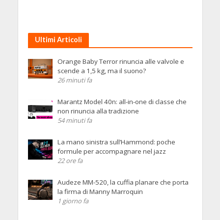
Ultimi Articoli
Orange Baby Terror rinuncia alle valvole e
scende a 1,5 kg, ma il suono?
26 minuti fa
Marantz Model 40n: all-in-one di classe che
non rinuncia alla tradizione
54 minuti fa
La mano sinistra sull’Hammond: poche
formule per accompagnare nel jazz
22 ore fa
Audeze MM-520, la cuffia planare che porta
la firma di Manny Marroquin
1 giorno fa