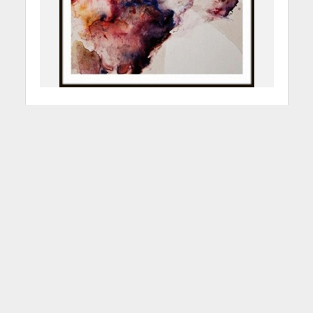
Admiral Fallow “Tree
Bursts In Snow”
23 Maggio 2012
Redazione
2 Min di Lettura
Facebook
Tweet
Gli Admiral Fallow, band scozzese
formatasi nel 2007 a Glasgow, sono
senza ombra di dubbio una di quelle
band che ha impresso un marchio di