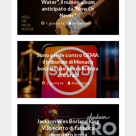
Water”, il nuovo album
anticipato da “Now Or
Never”
1 giorno fa
Redazione
Suno perde contro GEMA:
il tribunale di Monaco
boccia l’uso senza licenza
di 6 brani
2 giorni fa
Redazione
Jackson Wes Borland King
V: lo scarto di fabbrica
diventato icona