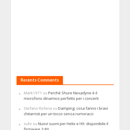
Recents Comments
Mark1971
su
Perché Shure Nexadyne è il
microfono dinamico perfetto per i concerti
Stefano Rofena
su
Damping: cosa fanno i bravi
chitarristi per un tocco senza rumoracci
suhr
su
Nuovi suoni per Helix e HX: disponibile il
firmware 3.80