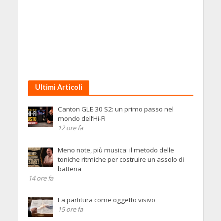
Ultimi Articoli
Canton GLE 30 S2: un primo passo nel
mondo dell’Hi-Fi
12 ore fa
Meno note, più musica: il metodo delle
toniche ritmiche per costruire un assolo di
batteria
14 ore fa
La partitura come oggetto visivo
15 ore fa