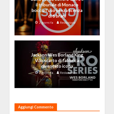
il tribunale di Monaco
boccia l’uso senza licenza
di 6 brani
2 giorni fa
Redazione
Jackson Wes Borland King
V: lo scarto di fabbrica
diventato icona
2 giorni fa
Redazione
Aggiungi Commento