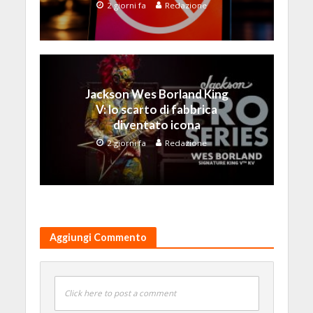
2 giorni fa
Redazione
Jackson Wes Borland King
V: lo scarto di fabbrica
diventato icona
2 giorni fa
Redazione
Aggiungi Commento
Click here to post a comment