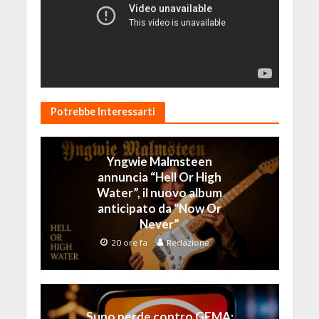
Potrebbe Interessarti
Yngwie Malmsteen
annuncia “Hell Or High
Water”, il nuovo album
anticipato da “Now Or
Never”
20 ore fa
Redazione
Suno perde contro GEMA: