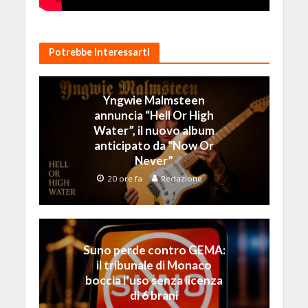
Potrebbe Interessarti
Yngwie Malmsteen
annuncia “Hell Or High
Water”, il nuovo album
anticipato da “Now Or
Never”
20 ore fa
Redazione
Suno perde contro GEMA:
il tribunale di Monaco
boccia l’uso senza licenza
di 6 brani