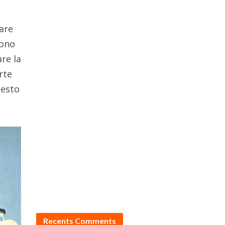
are
sono
are la
rte
uesto
Recents Comments