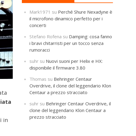
Mark1971
su
Perché Shure Nexadyne è
il microfono dinamico perfetto per i
concerti
Stefano Rofena
su
Damping: cosa fanno
i bravi chitarristi per un tocco senza
rumoracci
suhr
su
Nuovi suoni per Helix e HX:
disponibile il firmware 3.80
Thomas
su
Behringer Centaur
Overdrive, il clone del leggendario Klon
ata
Centaur a prezzo stracciato
iata
suhr
su
Behringer Centaur Overdrive, il
clone del leggendario Klon Centaur a
prezzo stracciato
i in