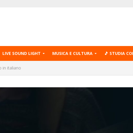
LIVE SOUND LIGHT
MUSICA E CULTURA
🎵 STUDIA CO
 in italiano