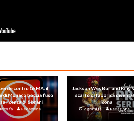
perde contro GEMA: il
Jackson Wes Borland King V
e di Monaco boccia l’uso
scarto di fabbrica diventa
za licenza di 6 brani
icona
iorni fa
Redazione
2 giorni fa
Redazione