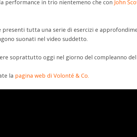
lla performance in trio nientemeno che con
John Sco
 presenti tutta una serie di esercizi e approfondime
ngono suonati nel video suddetto.
ere soprattutto oggi nel giorno del compleanno del
ate la
pagina web di Volonté & Co.