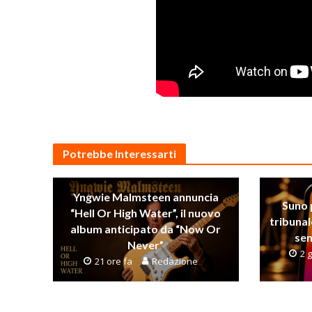
Potrebbe Interessarti
Yngwie Malmsteen annuncia
Suno 
“Hell Or High Water”, il nuovo
tribunal
album anticipato da “Now Or
sen
Never”
2 g
21 ore fa
Redazione