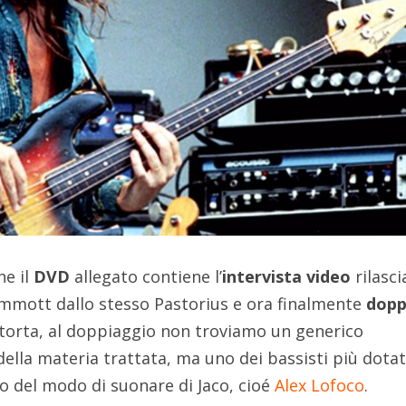
he il
DVD
allegato contiene l’
intervista video
rilasci
Jemmott dallo stesso Pastorius e ora finalmente
dopp
la torta, al doppiaggio non troviamo un generico
della materia trattata, ma uno dei bassisti più dotat
to del modo di suonare di Jaco, cioé
Alex Lofoco
.