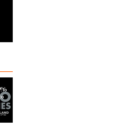
: lo
to