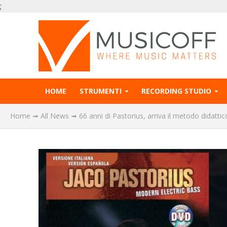
;
HOME
STRUMENTI
RECORDING STUDIO
Home
➟
All News
➟
66 anni di Pastorius, arriva il metodo didattico