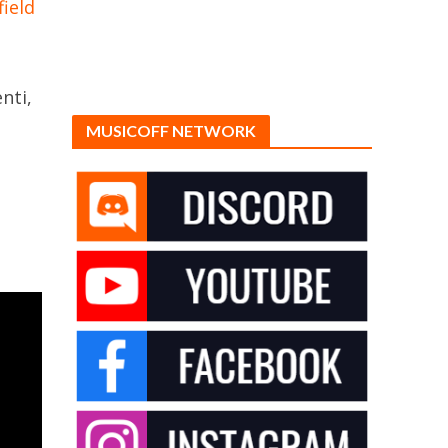
field
nti,
MUSICOFF NETWORK