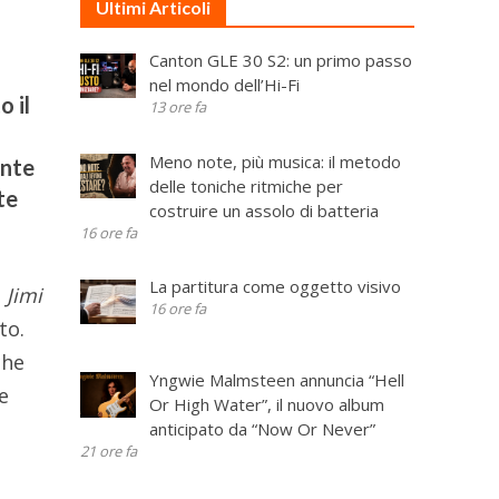
Ultimi Articoli
Canton GLE 30 S2: un primo passo
nel mondo dell’Hi-Fi
o il
13 ore fa
Meno note, più musica: il metodo
ente
delle toniche ritmiche per
te
costruire un assolo di batteria
16 ore fa
La partitura come oggetto visivo
l
Jimi
16 ore fa
to.
che
Yngwie Malmsteen annuncia “Hell
e
Or High Water”, il nuovo album
anticipato da “Now Or Never”
21 ore fa