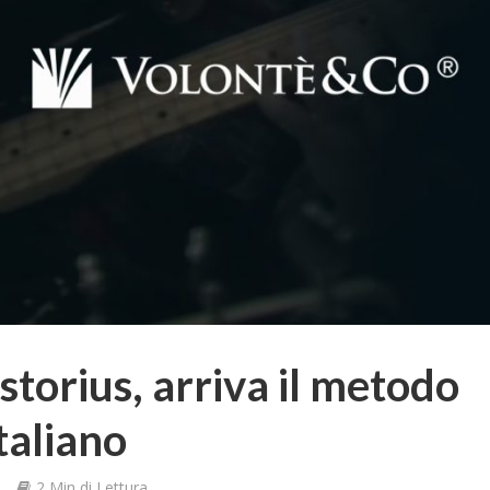
storius, arriva il metodo
italiano
e
2 Min di Lettura