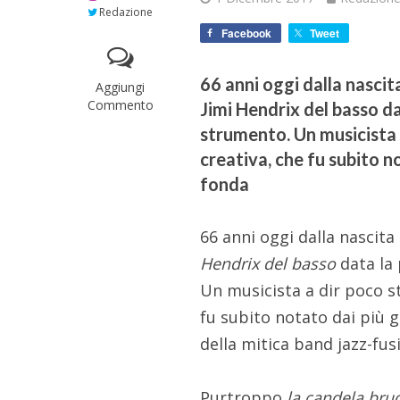
Redazione
Facebook
Tweet
66 anni oggi dalla nascit
Aggiungi
Commento
Jimi Hendrix del basso da
strumento. Un musicista
creativa, che fu subito n
fonda
66 anni oggi dalla nascita
Hendrix del basso
data la 
Un musicista a dir poco s
fu subito notato dai più 
della mitica band jazz-fus
Purtroppo
la candela bru