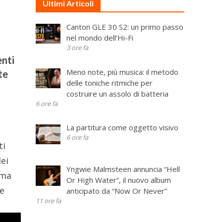
Ultimi Articoli
Canton GLE 30 S2: un primo passo
nel mondo dell’Hi-Fi
3 ore fa
enti
Meno note, più musica: il metodo
te
delle toniche ritmiche per
costruire un assolo di batteria
6 ore fa
La partitura come oggetto visivo
6 ore fa
ti
ei
Yngwie Malmsteen annuncia “Hell
mma
Or High Water”, il nuovo album
he
anticipato da “Now Or Never”
11 ore fa