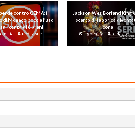
perde contro GEMA: il
Jackson Wes Borland King V
e di Monaco boccia l’uso
scarto di fabbrica diventa
za licenza di 6 brani
icona
iorno fa
Redazione
1 giorno fa
Redazione