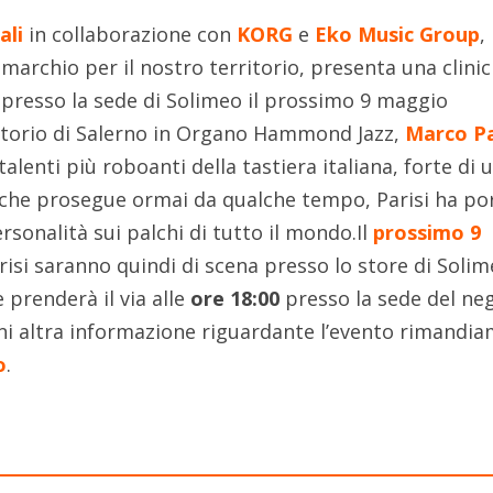
ali
in collaborazione con
KORG
e
Eko Music Group
,
 marchio per il nostro territorio, presenta una clinic
à presso la sede di Solimeo il prossimo 9 maggio
atorio di Salerno in Organo Hammond Jazz,
Marco Pa
lenti più roboanti della tastiera italiana, forte di 
che prosegue ormai da qualche tempo, Parisi ha po
rsonalità sui palchi di tutto il mondo.Il
prossimo 9
si saranno quindi di scena presso lo store di Solim
prenderà il via alle
ore 18:00
presso la sede del ne
gni altra informazione riguardante l’evento rimandia
o
.