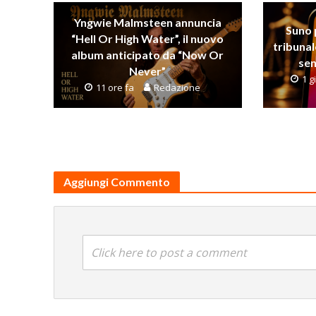
Yngwie Malmsteen annuncia
Suno 
“Hell Or High Water”, il nuovo
tribunal
album anticipato da “Now Or
sen
Never”
1 g
11 ore fa
Redazione
Aggiungi Commento
Click here to post a comment