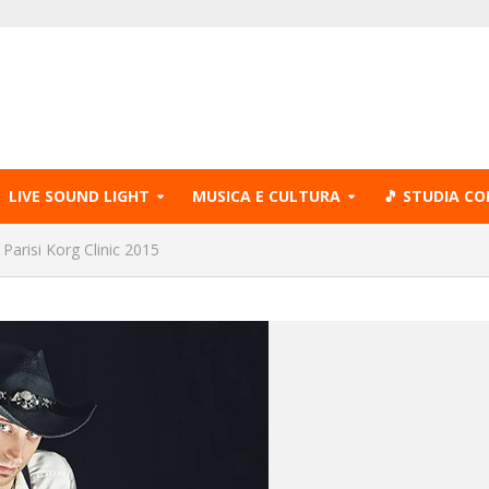
LIVE SOUND LIGHT
MUSICA E CULTURA
🎵 STUDIA CO
Parisi Korg Clinic 2015