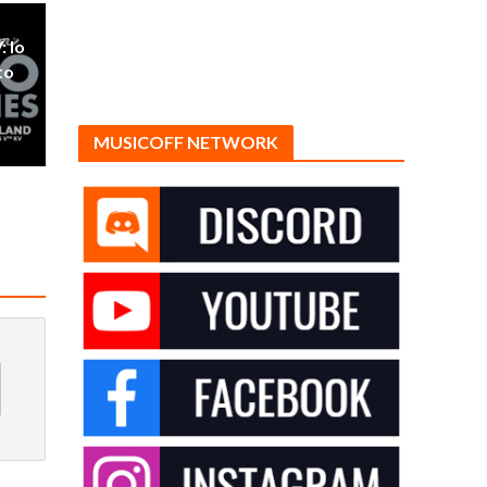
: lo
to
MUSICOFF NETWORK