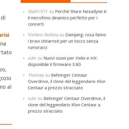
Mark1971
su
Perché Shure Nexadyne è
 di
il microfono dinamico perfetto per i
concerti
risi
Stefano Rofena
su
Damping: cosa fanno
i bravi chitarristi per un tocco senza
una
rumoracci
rtato
suhr
su
Nuovi suoni per Helix e HX:
disponibile il firmware 3.80
eo,
Thomas
su
Behringer Centaur
gozio
Overdrive, il clone del leggendario Klon
mo al
Centaur a prezzo stracciato
suhr
su
Behringer Centaur Overdrive, il
clone del leggendario Klon Centaur a
prezzo stracciato