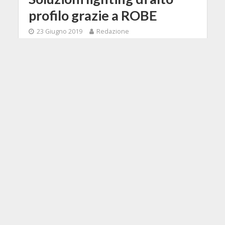
profilo grazie a ROBE
23 Giugno 2019
Redazione
2 Min di Lettura
Facebook
Tweet
L'edizione 2019 di Music Inside
Rimini è stata per noi occasione di
incontrare ROBE, un marchio di
portata internazionale nel mondo
del lighting design.