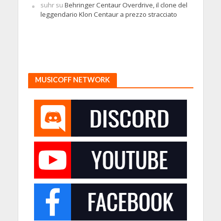
suhr
su
Behringer Centaur Overdrive, il clone del
leggendario Klon Centaur a prezzo stracciato
MUSICOFF NETWORK