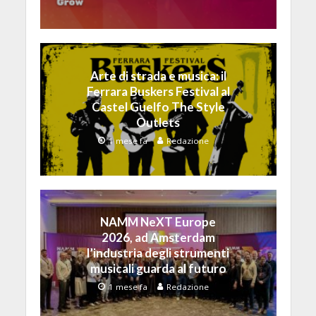
Arte di strada e musica: il
Ferrara Buskers Festival al
Castel Guelfo The Style
Outlets
1 mese fa
Redazione
NAMM NeXT Europe
2026, ad Amsterdam
l’industria degli strumenti
musicali guarda al futuro
1 mese fa
Redazione