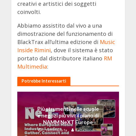
creativi e artistici dei soggetti
coinvolti.
Abbiamo assistito dal vivo a una
dimostrazione del funzionamento di
BlackTrax all’ultima edizione di
Music
Inside Rimini
, dove il sistema è stato
portato dal distributore italiano
RM
Multimedia
:
Potrebbe Interessarti
Più strumenti nelle scuole
e negozi più vivi: il piano di
NAMM NeXT Europe
1 settimana fa
Redazione