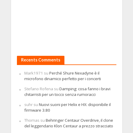
Recents Comments
Mark1971
su
Perché Shure Nexadyne è il
microfono dinamico perfetto per i concerti
Stefano Rofena
su
Damping: cosa fanno i bravi
chitarristi per un tocco senza rumoracci
suhr
su
Nuovi suoni per Helix e HX: disponibile il
firmware 3.80
Thomas
su
Behringer Centaur Overdrive, il clone
del leggendario Klon Centaur a prezzo stracciato