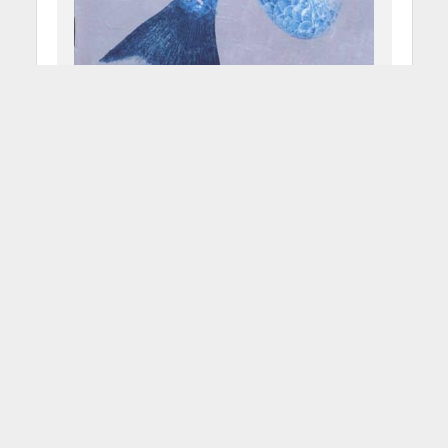
Carmen Consoli –
Mediamente Isterica
5 Ottobre 2011
Redazione
3 Min di Lettura
Facebook
Tweet
Chi ha detto che la buona musica
rock non è né femminile né italiana?
Chi ha pensato che in Italia non
esistono artisti che mettono nelle
proprie canzoni melodie
meravigliose alternate a polirtmìe