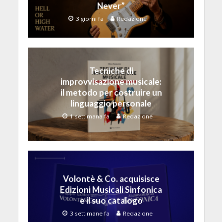
Never”
3 giorni fa
Redazione
Tecniche di
improvvisazione musicale:
il metodo per costruire un
linguaggio personale
1 settimana fa
Redazione
Volontè & Co. acquisisce
Edizioni Musicali Sinfonica
e il suo catalogo
3 settimane fa
Redazione