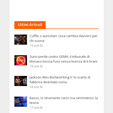
Ultimi Articoli
Cuffie o auricolari: cosa cambia davvero per
chi suona
15 ore fa
Suno perde contro GEMA: il tribunale di
Monaco boccia l’uso senza licenza di 6 brani
16 ore fa
Jackson Wes Borland King V: lo scarto di
fabbrica diventato icona
16 ore fa
Basso, lo strumento cieco ma simmetrico: la
teoria
17 ore fa