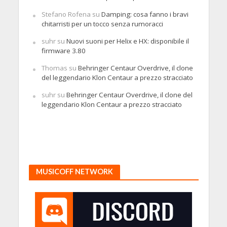
Stefano Rofena
su
Damping: cosa fanno i bravi
chitarristi per un tocco senza rumoracci
suhr
su
Nuovi suoni per Helix e HX: disponibile il
firmware 3.80
Thomas
su
Behringer Centaur Overdrive, il clone
del leggendario Klon Centaur a prezzo stracciato
suhr
su
Behringer Centaur Overdrive, il clone del
leggendario Klon Centaur a prezzo stracciato
MUSICOFF NETWORK