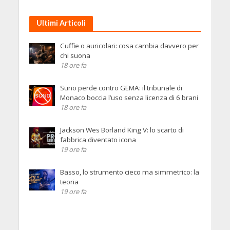
Ultimi Articoli
Cuffie o auricolari: cosa cambia davvero per
chi suona
18 ore fa
Suno perde contro GEMA: il tribunale di
Monaco boccia l’uso senza licenza di 6 brani
18 ore fa
Jackson Wes Borland King V: lo scarto di
fabbrica diventato icona
19 ore fa
Basso, lo strumento cieco ma simmetrico: la
teoria
19 ore fa