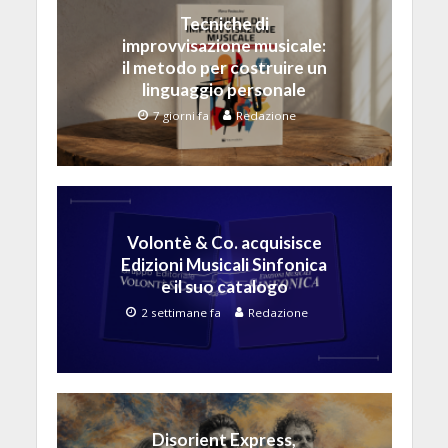
Tecniche di
improvvisazione musicale:
il metodo per costruire un
linguaggio personale
7 giorni fa
Redazione
Volontè & Co. acquisisce
Edizioni Musicali Sinfonica
e il suo catalogo
2 settimane fa
Redazione
Disorient Express,