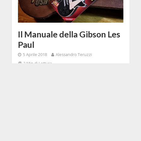
Il Manuale della Gibson Les
Paul
5 Aprile 2018
Alessandro Teruzzi
3 Min di Lettura
Facebook
Tweet
Ebbene si, come diceva
Jovanotti sono un ragazzo
fortunato, perché dopo il Manuale
della Fender Stratocaster mi trovo a
parlare di un'altra interessantissima
pubblicazione che arriva dall'editore