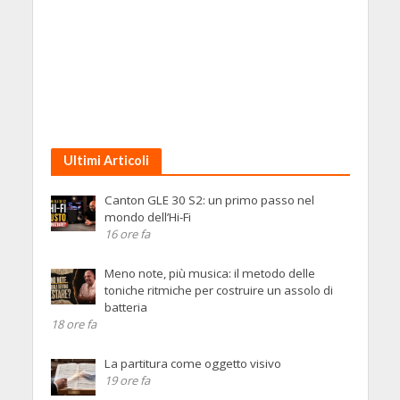
Ultimi Articoli
Canton GLE 30 S2: un primo passo nel
mondo dell’Hi-Fi
16 ore fa
Meno note, più musica: il metodo delle
toniche ritmiche per costruire un assolo di
batteria
18 ore fa
La partitura come oggetto visivo
19 ore fa