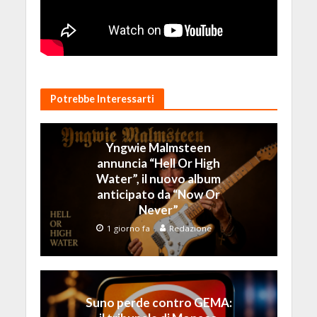
Potrebbe Interessarti
Yngwie Malmsteen
annuncia “Hell Or High
Water”, il nuovo album
anticipato da “Now Or
Never”
1 giorno fa
Redazione
Suno perde contro GEMA: