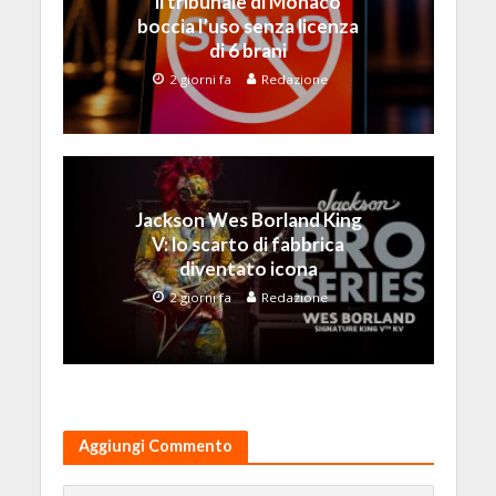
il tribunale di Monaco
boccia l’uso senza licenza
di 6 brani
2 giorni fa
Redazione
Jackson Wes Borland King
V: lo scarto di fabbrica
diventato icona
2 giorni fa
Redazione
Aggiungi Commento