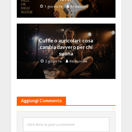
1 giorno fa
Redazione
Cuffie o auricolari: cosa
cambia davvero per chi
suona
2 giorni fa
Redazione
Aggiungi Commento
Click here to post a comment