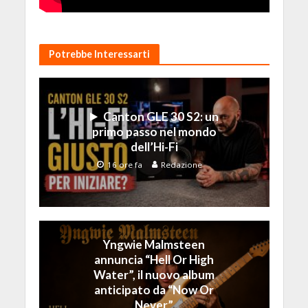
Potrebbe Interessarti
Canton GLE 30 S2: un
primo passo nel mondo
dell’Hi-Fi
16 ore fa
Redazione
Yngwie Malmsteen
annuncia “Hell Or High
Water”, il nuovo album
anticipato da “Now Or
Never”