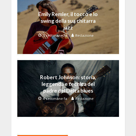
Emily Remler, il tocco e lo
swing della sua chitarra
jazz
3 settimane fa
Redazione
Robert Johnson: storia,
leggenda e tecnica del
padre del Delta blues
4 settimane fa
Redazione