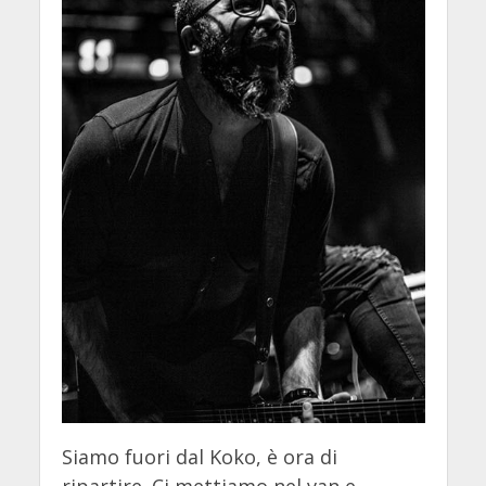
Siamo fuori dal Koko, è ora di
ripartire. Ci mettiamo nel van e,