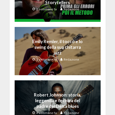
Storytellers
2 settimane fa
Redazione
Emily Remler, il tocco e lo
swing della sua chitarra
jazz
3 settimane fa
Redazione
Robert Johnson: storia,
leggenda e tecnica del
padre del Delta blues
4 settimane fa
Redazione