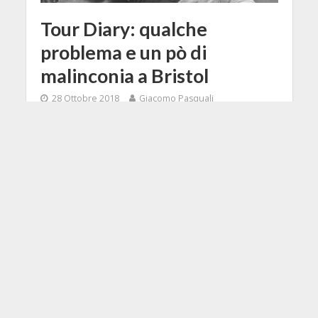
Tour Diary: qualche
problema e un pò di
malinconia a Bristol
28 Ottobre 2018
Giacomo Pasquali
4 Min di Lettura
Facebook
Tweet
Siamo a meno tre date dalla fine, un
po' di malinconia inizia ad esserci.
Arriviamo a Bristol dopo un viaggio
abbastanza lungo, circa 4 ore in
totale.