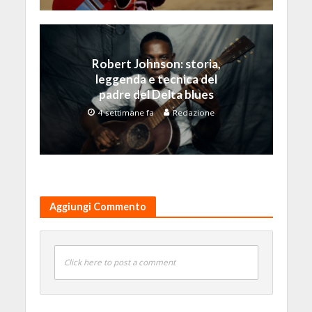
Robert Johnson: storia,
leggenda e tecnica del
padre del Delta blues
4 settimane fa
Redazione
Aggiungi Commento
Click here to post a comment