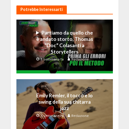
Potrebbe Interessarti
Partiamo da quello che
è andato storto, Thomas
“Doc” Colasanti a
Storytellers
1 settimana fa
Redazione
Emily Remler, il tocco e lo
swing della sua chitarra
jazz
3 settimane fa
Redazione