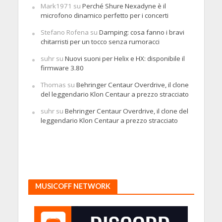
Mark1971
su
Perché Shure Nexadyne è il
microfono dinamico perfetto per i concerti
Stefano Rofena
su
Damping: cosa fanno i bravi
chitarristi per un tocco senza rumoracci
suhr
su
Nuovi suoni per Helix e HX: disponibile il
firmware 3.80
Thomas
su
Behringer Centaur Overdrive, il clone
del leggendario Klon Centaur a prezzo stracciato
suhr
su
Behringer Centaur Overdrive, il clone del
leggendario Klon Centaur a prezzo stracciato
MUSICOFF NETWORK