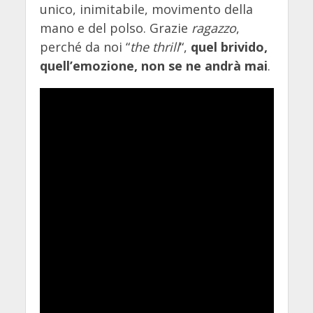
unico, inimitabile, movimento della
mano e del polso. Grazie
ragazzo
,
perché da noi “
the thrill
“,
quel brivido,
quell’emozione, non se ne andrà mai
.