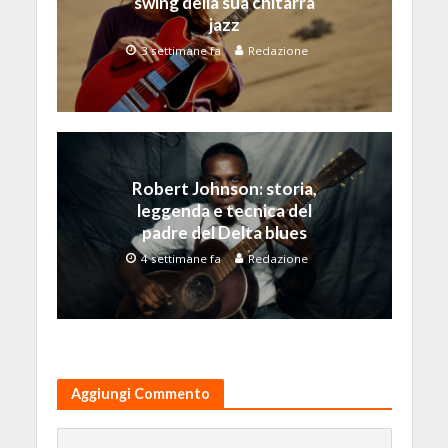
swing della sua chitarra
jazz
3 settimane fa
Redazione
Robert Johnson: storia,
leggenda e tecnica del
padre del Delta blues
4 settimane fa
Redazione
Aggiungi Commento