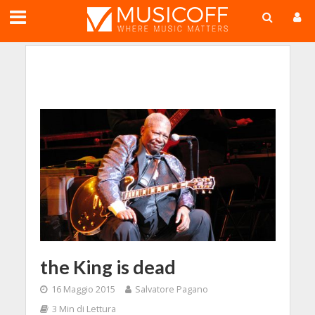
;
the King is dead
16 Maggio 2015
Salvatore Pagano
3 Min di Lettura