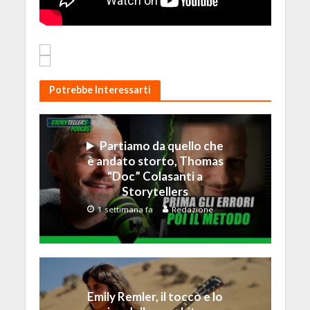
Potrebbe Interessarti
Partiamo da quello che
è andato storto, Thomas
“Doc” Colasanti a
Storytellers
1 settimana fa
Redazione
Emily Remler, il tocco e lo