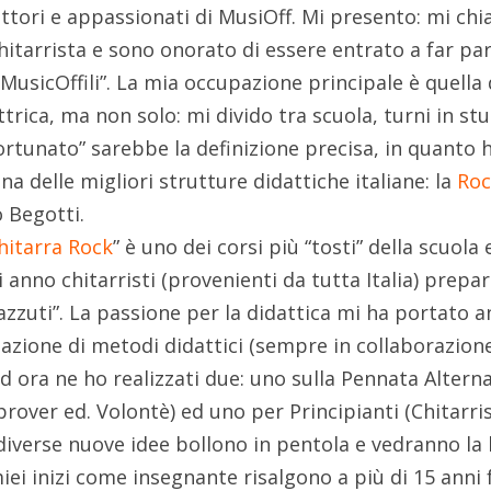
 lettori e appassionati di MusiOff. Mi presento: mi ch
hitarrista e sono onorato di essere entrato a far pa
“MusicOffili”. La mia occupazione principale è quella 
ttrica, ma non solo: mi divido tra scuola, turni in stu
ortunato” sarebbe la definizione precisa, in quanto h
una delle migliori strutture didattiche italiane: la
Ro
 Begotti.
hitarra Rock
” è uno dei corsi più “tosti” della scuola 
 anno chitarristi (provenienti da tutta Italia) prepar
azzuti”. La passione per la didattica mi ha portato 
zazione di metodi didattici (sempre in collaborazion
ad ora ne ho realizzati due: uno sulla Pennata Altern
rover ed. Volontè) ed uno per Principianti (Chitarri
diverse nuove idee bollono in pentola e vedranno la 
miei inizi come insegnante risalgono a più di 15 anni 