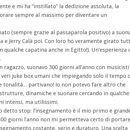
nte e mi ha “instillato” la dedizione assoluta, la
lavorare sempre al massimo per diventare un
ato (sempre grazie al passaparola positivo) a suon
e Jerry Calà poi. Con loro ho veramente girato tut
con qualche capatina anche in Egitto!). Un’esperienza 
.
n ragazzo, suonavo 300 giorni all’anno con musicisti
i veri juke box umani che impiegando solo il tempo d
 tonalità… partivano! Io non potevo fare altro che
, strutture, dinamiche e suonare cercando in qualche
i intensi, ma utilissimi.
 detto stop: l’insegnamento è il mio primo e grand
 300 giorni l’anno non mi permetteva certo di portar
segnamento costante, serio e duraturo. Una scelta