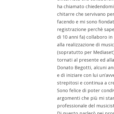
ha chiamato chiedendomi s
chitarre che servivano pe
facendo e mi sono fiondat
registrazione perchè sape
di 10 anni fa) collaboro i
alla realizzazione di music
(sopratutto per Mediaset
tornati al presente ed al
Donato Begotti, alcuni ann
e di iniziare con lui un’av
strepitosi e continua a c
Sono felice di poter cond
argomenti che più mi stan
professionale del musicis
Di questo parlerò nei pro