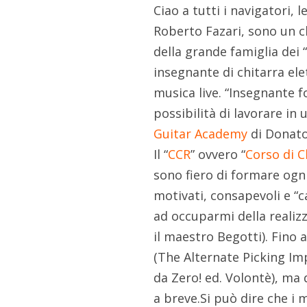
Ciao a tutti i navigatori,
Roberto Fazari, sono un c
della grande famiglia dei 
insegnante di chitarra ele
musica live. “Insegnante f
possibilità di lavorare in 
Guitar Academy
di Donato
Il “
CCR
” ovvero “
Corso di C
sono fiero di formare ogni
motivati, consapevoli e “c
ad occuparmi della realiz
il maestro Begotti). Fino 
(The Alternate Picking Imp
da Zero! ed. Volontè), ma 
a breve.Si può dire che i 