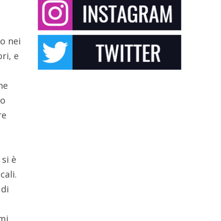
a
o nei
ri, e
he
ho
re
si è
cali.
 di
 mi