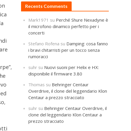
con
Recents Comments
ica
Mark1971
su
Perché Shure Nexadyne è
la
il microfono dinamico perfetto per i
concerti
ndi
Stefano Rofena
su
Damping: cosa fanno
nare
i bravi chitarristi per un tocco senza
rumoracci
rpe”,
suhr
su
Nuovi suoni per Helix e HX:
disponibile il firmware 3.80
che
evo
Thomas
su
Behringer Centaur
Overdrive, il clone del leggendario Klon
 ed
Centaur a prezzo stracciato
so,
suhr
su
Behringer Centaur Overdrive, il
clone del leggendario Klon Centaur a
prezzo stracciato
tti