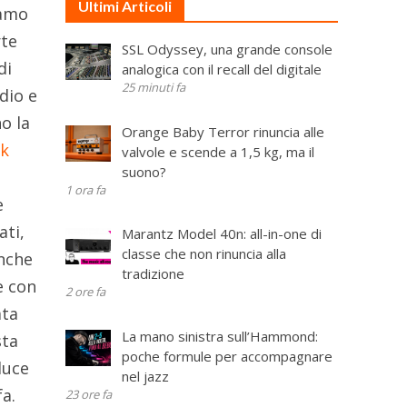
Ultimi Articoli
iamo
rte
SSL Odyssey, una grande console
di
analogica con il recall del digitale
25 minuti fa
dio e
o la
Orange Baby Terror rinuncia alle
ck
valvole e scende a 1,5 kg, ma il
suono?
1 ora fa
e
ati,
Marantz Model 40n: all-in-one di
classe che non rinuncia alla
anche
tradizione
e con
2 ore fa
ata
La mano sinistra sull’Hammond:
sta
poche formule per accompagnare
luce
nel jazz
fa.
23 ore fa