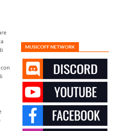
are
ta
MUSICOFF NETWORK
di
 con
i
e
e