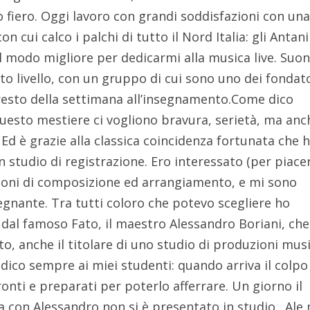
o fiero. Oggi lavoro con grandi soddisfazioni con un
n cui calco i palchi di tutto il Nord Italia: gli Antani
l modo migliore per dedicarmi alla musica live. Suon
lto livello, con un gruppo di cui sono uno dei fondato
l resto della settimana all’insegnamento.Come dico
 questo mestiere ci vogliono bravura, serietà, ma anc
 Ed è grazie alla classica coincidenza fortunata che 
in studio di registrazione. Ero interessato (per piace
ioni di composizione ed arrangiamento, e mi sono
gnante. Tra tutti coloro che potevo scegliere ho
dal famoso Fato, il maestro Alessandro Boriani, che 
ato, anche il titolare di uno studio di produzioni musi
 dico sempre ai miei studenti: quando arriva il colpo
nti e preparati per poterlo afferrare. Un giorno il
va con Alessandro non si è presentato in studio. Ale