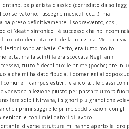
lontano, da pianista classico (corredato da solfeggi
il conservatorio, rassegne musicali ecc…), ma
ra ha preso definitivamente il sopravvento; così,
o di “death sinfonico”, è successo che ho incominci
 circuito dei chitarristi della mia zona. Me la cavav
di lezioni sono arrivate. Certo, era tutto molto
meretta, ma la scintilla era scoccata.
Negli anni
ccessivi, tutto è decollato: le prime (poche) ore in u
uola che mi ha dato fiducia, i pomeriggi al doposcu
l comune, i campus estivi… e ancora… le classi con i
he venivano a lezione giusto per passare un’ora fuori
vano fare solo i Nirvana, i signori più grandi che vol
anche i primi saggi e le prime soddisfazioni con gli
o genitori e con i miei datori di lavoro.
portante: diverse strutture mi hanno aperto le loro 