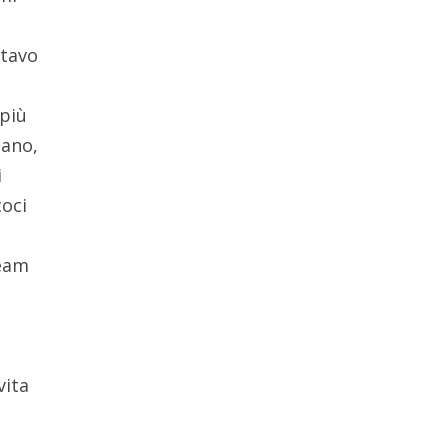
stavo
(più
lano,
i
coci
team
vita