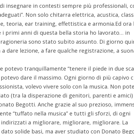
 di insegnare in contesti sempre più professionali, 
eguati”. Non solo chitarra elettrica, acustica, class
 teoria, ear training, effettistica e armonia.Ed ora 
 i primi anni di questa bella storia ho lavorato… in
 ragioneria sono stato subito assunto. Di giorno qui
ra a dare lezione, a fare qualche registrazione, a suo
e potevo tranquillamente “tenere il piede in due sca
potevo dare il massimo. Ogni giorno di più capivo 
ssionista, volevo vivere solo con la musica. Non pot
to (tra la disperazione di genitori, parenti e amici)
 Donato Begotti. Anche grazie al suo prezioso, immen
e “tuffato nella musica” e tutti gli sforzi, di ogni
indirizzati a migliorare, migliorare, migliorare. La
 dato solide basi, ma aver studiato con Donato Bego