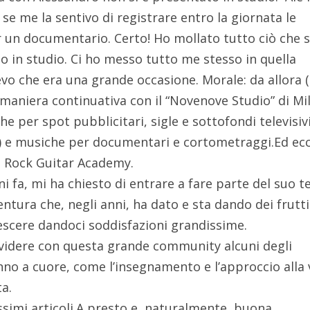
e me la sentivo di registrare entro la giornata le
r un documentario. Certo! Ho mollato tutto ciò che 
o in studio. Ci ho messo tutto me stesso in quella
vo che era una grande occasione. Morale: da allora 
n maniera continuativa con il “Novenove Studio” di Mi
he per spot pubblicitari, sigle e sottofondi televisiv
) e musiche per documentari e cortometraggi.Ed ec
la Rock Guitar Academy.
i fa, mi ha chiesto di entrare a fare parte del suo 
ventura che, negli anni, ha dato e sta dando dei frutti
rescere dandoci soddisfazioni grandissime.
ividere con questa grande community alcuni degli
no a cuore, come l’insegnamento e l’approccio alla 
ta.
ssimi articoli.A presto e, naturalmente, buona